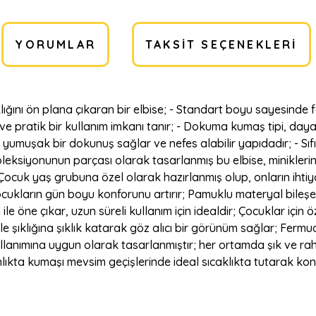
YORUMLAR
TAKSIT SEÇENEKLERI
ıklığını ön plana çıkaran bir elbise; - Standart boyu sayesinde
ir ve pratik bir kullanım imkanı tanır; - Dokuma kumaş tipi, day
 yumuşak bir dokunuş sağlar ve nefes alabilir yapıdadır; - Sı
koleksiyonunun parçası olarak tasarlanmış bu elbise, minikler
 - Çocuk yaş grubuna özel olarak hazırlanmış olup, onların ihtiy
cukların gün boyu konforunu artırır; Pamuklu materyal bileş
 ile öne çıkar, uzun süreli kullanım için idealdir; Çocuklar içi
ile şıklığına şıklık katarak göz alıcı bir görünüm sağlar; Fer
nımına uygun olarak tasarlanmıştır; her ortamda şık ve rahat b
ınlıkta kumaşı mevsim geçişlerinde ideal sıcaklıkta tutarak k