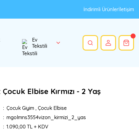
İndirimli Ürünler
İletişim
k
Ev
Tekstili
 Çocuk Elbise Kırmızı - 2 Yaş
Çocuk Giyim
,
Çocuk Elbise
mgolmns3554vizon_kirmizi_2_yas
1.090,00 TL + KDV