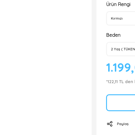
Ürün Rengi
Beden
1.199
*122,11 TL den
Paylaş