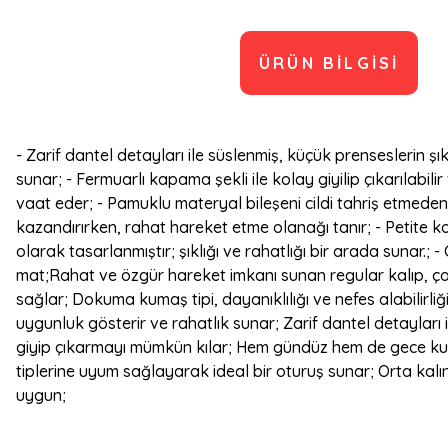
ÜRÜN BILGISI
- Zarif dantel detayları ile süslenmiş, küçük prenseslerin ş
sunar; - Fermuarlı kapama şekli ile kolay giyilip çıkarılabil
vaat eder; - Pamuklu materyal bileşeni cildi tahriş etmeden
kazandırırken, rahat hareket etme olanağı tanır; - Petite 
olarak tasarlanmıştır; şıklığı ve rahatlığı bir arada sunar.;
mat;Rahat ve özgür hareket imkanı sunan regular kalıp, ço
sağlar; Dokuma kumaş tipi, dayanıklılığı ve nefes alabilirliği
uygunluk gösterir ve rahatlık sunar; Zarif dantel detayları 
giyip çıkarmayı mümkün kılar; Hem gündüz hem de gece kulla
tiplerine uyum sağlayarak ideal bir oturuş sunar; Orta kal
uygun;