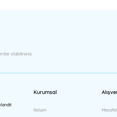
a yetersiz gördüğünüz noktaları öneri formunu kullanarak tarafımıza ilete
Bu ürüne ilk yorumu siz yapın!
Yorum Yaz
ar olabilirsiniz.
Kurumsal
Alışve
Gönder
blandit
İletişim
Mesafel