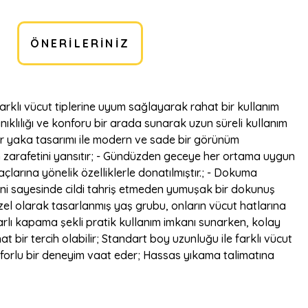
ÖNERILERINIZ
 farklı vücut tiplerine uyum sağlayarak rahat bir kullanım
anıklılığı ve konforu bir arada sunarak uzun süreli kullanım
fır yaka tasarımı ile modern ve sade bir görünüm
in zarafetini yansıtır; - Gündüzden geceye her ortama uygun
açlarına yönelik özelliklerle donatılmıştır.; - Dokuma
eni sayesinde cildi tahriş etmeden yumuşak bir dokunuş
n özel olarak tasarlanmış yaş grubu, onların vücut hatlarına
muarlı kapama şekli pratik kullanım imkanı sunarken, kolay
ir tercih olabilir; Standart boy uzunluğu ile farklı vücut
onforlu bir deneyim vaat eder; Hassas yıkama talimatına