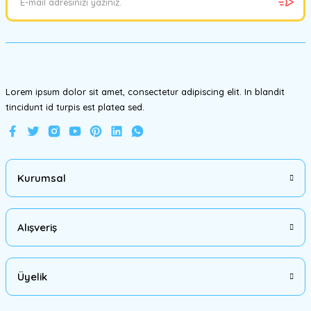
Ürün bilgilerinde hatalar bulunuyor.
Ürün fiyatı diğer sitelerden daha pahalı.
Bu ürüne benzer farklı alternatifler olmalı.
Lorem ipsum dolor sit amet, consectetur adipiscing elit. In blandit
tincidunt id turpis est platea sed.
Gönder
Kurumsal
Alışveriş
Üyelik