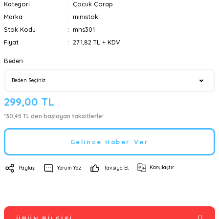
Kategori
Çocuk Çorap
Marka
ministok
Stok Kodu
mns301
Fiyat
271,82 TL + KDV
Beden
299,00 TL
*30,45 TL den başlayan taksitlerle!
Gelince Haber Ver
Karşılaştır
Paylaş
Yorum Yaz
Tavsiye Et
ÜRÜN BILGISI