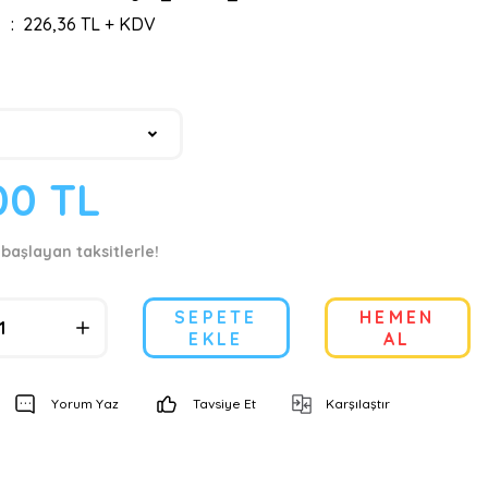
226,36 TL + KDV
00 TL
 başlayan taksitlerle!
SEPETE
HEMEN
EKLE
AL
Yorum Yaz
Tavsiye Et
Karşılaştır