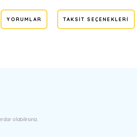
YORUMLAR
TAKSIT SEÇENEKLERI
a yetersiz gördüğünüz noktaları öneri formunu kullanarak tarafımıza ilete
Bu ürüne ilk yorumu siz yapın!
Yorum Yaz
ar olabilirsiniz.