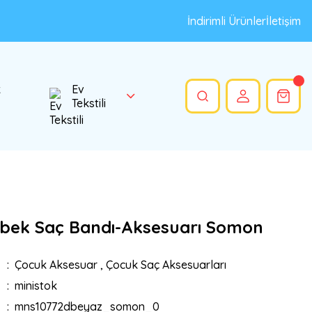
İndirimli Ürünler
İletişim
k
Ev
Tekstili
bek Saç Bandı-Aksesuarı Somon
Çocuk Aksesuar
,
Çocuk Saç Aksesuarları
ministok
mns10772dbeyaz_somon_0