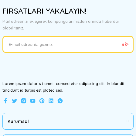
konularda yetersiz gördüğünüz noktaları öneri formunu kullanarak
FIRSATLARI YAKALAYIN!
tarafımıza iletebilirsiniz.
Görüş ve önerileriniz için teşekkür ederiz.
Mail adresinizi ekleyerek kampanyalarımızdan anında haberdar
olabilirsiniz.
Ürün resmi kalitesiz, bozuk veya görüntülenemiyor.
Ürün açıklamasında eksik bilgiler bulunuyor.
Ürün bilgilerinde hatalar bulunuyor.
Ürün fiyatı diğer sitelerden daha pahalı.
Bu ürüne benzer farklı alternatifler olmalı.
Lorem ipsum dolor sit amet, consectetur adipiscing elit. In blandit
tincidunt id turpis est platea sed.
Gönder
Kurumsal