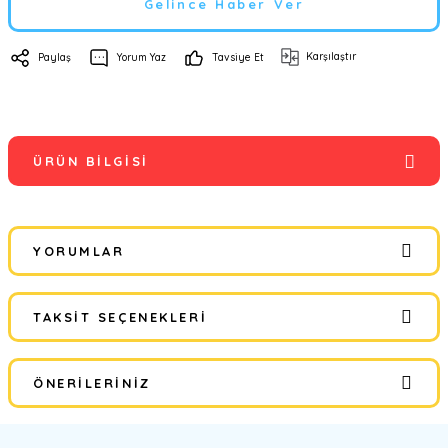
Gelince Haber Ver
Karşılaştır
Paylaş
Yorum Yaz
Tavsiye Et
ÜRÜN BILGISI
YORUMLAR
TAKSIT SEÇENEKLERI
Bu ürüne ilk yorumu siz yapın!
ÖNERILERINIZ
Yorum Yaz
Bu ürünün fiyat bilgisi, resim, ürün açıklamalarında ve diğer