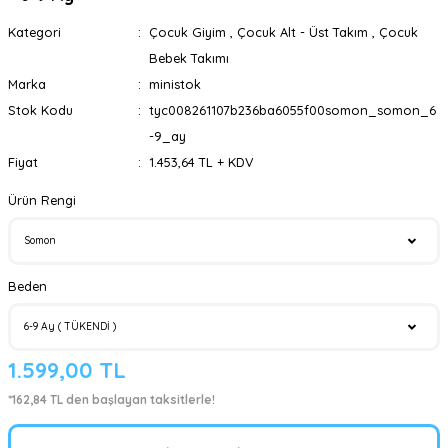
Kategori
Çocuk Giyim
,
Çocuk Alt - Üst Takım
,
Çocuk
Bebek Takımı
Marka
ministok
Stok Kodu
tyc008261107b236ba6055f00somon_somon_6
-9_ay
Fiyat
1.453,64 TL + KDV
Ürün Rengi
Beden
1.599,00 TL
*162,84 TL den başlayan taksitlerle!