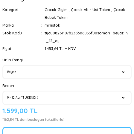
Kategori
Çocuk Giyim
,
Çocuk Alt - Üst Takım
,
Çocuk
Bebek Takımı
Marka
ministok
Stok Kodu
tyc008261107b236ba6055f00somon_beyaz_9_
-_12_ay
Fiyat
1.453,64 TL + KDV
Ürün Rengi
Beden
1.599,00 TL
*162,84 TL den başlayan taksitlerle!