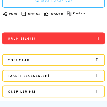
Gelince Haber Ver
Karşılaştır
Paylaş
Yorum Yaz
Tavsiye Et
ÜRÜN BILGISI
YORUMLAR
TAKSIT SEÇENEKLERI
Bu ürüne ilk yorumu siz yapın!
ÖNERILERINIZ
Yorum Yaz
Bu ürünün fiyat bilgisi, resim, ürün açıklamalarında ve diğer