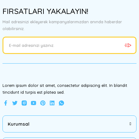
konularda yetersiz gördüğünüz noktaları öneri formunu kullanarak
FIRSATLARI YAKALAYIN!
tarafımıza iletebilirsiniz.
Görüş ve önerileriniz için teşekkür ederiz.
Mail adresinizi ekleyerek kampanyalarımızdan anında haberdar
olabilirsiniz.
Ürün resmi kalitesiz, bozuk veya görüntülenemiyor.
Ürün açıklamasında eksik bilgiler bulunuyor.
Ürün bilgilerinde hatalar bulunuyor.
Ürün fiyatı diğer sitelerden daha pahalı.
Bu ürüne benzer farklı alternatifler olmalı.
Lorem ipsum dolor sit amet, consectetur adipiscing elit. In blandit
tincidunt id turpis est platea sed.
Gönder
Kurumsal