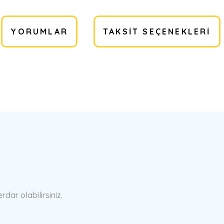
YORUMLAR
TAKSIT SEÇENEKLERI
a yetersiz gördüğünüz noktaları öneri formunu kullanarak tarafımıza ilete
Bu ürüne ilk yorumu siz yapın!
Yorum Yaz
ar olabilirsiniz.