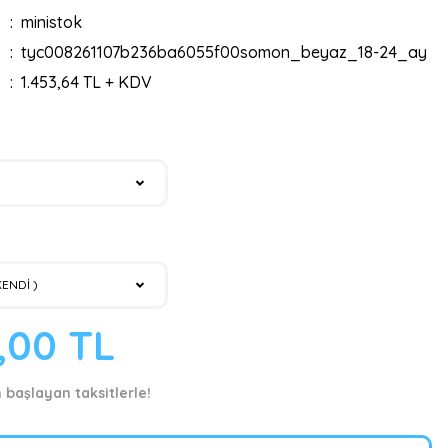
ministok
tyc008261107b236ba6055f00somon_beyaz_18-24_ay
1.453,64 TL + KDV
9,00 TL
n başlayan taksitlerle!