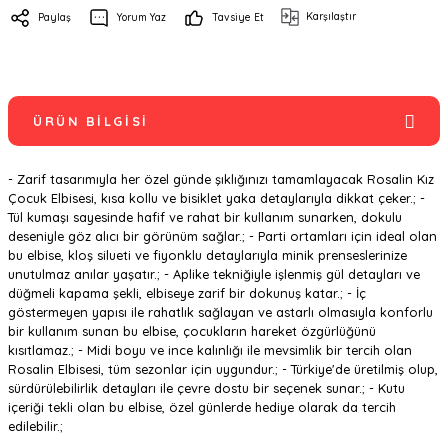
Karşılaştır
Paylaş
Yorum Yaz
Tavsiye Et
ÜRÜN BILGISI
- Zarif tasarımıyla her özel günde şıklığınızı tamamlayacak Rosalin Kız
Çocuk Elbisesi, kısa kollu ve bisiklet yaka detaylarıyla dikkat çeker.; -
Tül kumaşı sayesinde hafif ve rahat bir kullanım sunarken, dokulu
deseniyle göz alıcı bir görünüm sağlar.; - Parti ortamları için ideal olan
bu elbise, kloş silueti ve fiyonklu detaylarıyla minik prenseslerinize
unutulmaz anılar yaşatır.; - Aplike tekniğiyle işlenmiş gül detayları ve
düğmeli kapama şekli, elbiseye zarif bir dokunuş katar.; - İç
göstermeyen yapısı ile rahatlık sağlayan ve astarlı olmasıyla konforlu
bir kullanım sunan bu elbise, çocukların hareket özgürlüğünü
kısıtlamaz.; - Midi boyu ve ince kalınlığı ile mevsimlik bir tercih olan
Rosalin Elbisesi, tüm sezonlar için uygundur.; - Türkiye'de üretilmiş olup,
sürdürülebilirlik detayları ile çevre dostu bir seçenek sunar.; - Kutu
içeriği tekli olan bu elbise, özel günlerde hediye olarak da tercih
edilebilir.;