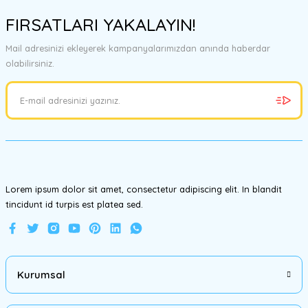
konularda yetersiz gördüğünüz noktaları öneri formunu kullanarak
FIRSATLARI YAKALAYIN!
tarafımıza iletebilirsiniz.
Görüş ve önerileriniz için teşekkür ederiz.
Mail adresinizi ekleyerek kampanyalarımızdan anında haberdar
olabilirsiniz.
Ürün resmi kalitesiz, bozuk veya görüntülenemiyor.
Ürün açıklamasında eksik bilgiler bulunuyor.
Ürün bilgilerinde hatalar bulunuyor.
Ürün fiyatı diğer sitelerden daha pahalı.
Bu ürüne benzer farklı alternatifler olmalı.
Lorem ipsum dolor sit amet, consectetur adipiscing elit. In blandit
tincidunt id turpis est platea sed.
Gönder
Kurumsal