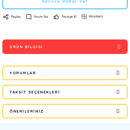
Gelince Haber Ver
Karşılaştır
Paylaş
Yorum Yaz
Tavsiye Et
ÜRÜN BILGISI
YORUMLAR
TAKSIT SEÇENEKLERI
Bu ürüne ilk yorumu siz yapın!
ÖNERILERINIZ
Yorum Yaz
Bu ürünün fiyat bilgisi, resim, ürün açıklamalarında ve diğer