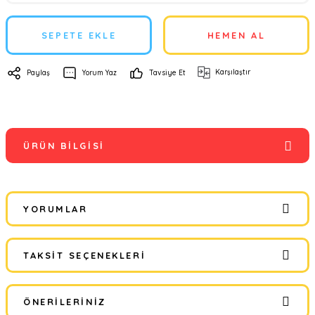
SEPETE EKLE
HEMEN AL
Karşılaştır
Paylaş
Yorum Yaz
Tavsiye Et
ÜRÜN BILGISI
YORUMLAR
TAKSIT SEÇENEKLERI
Bu ürüne ilk yorumu siz yapın!
ÖNERILERINIZ
Yorum Yaz