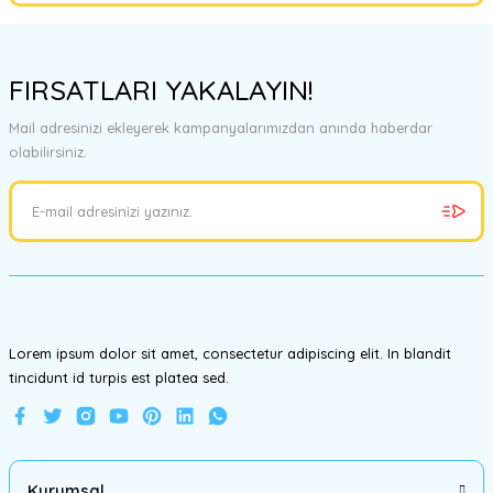
Bu ürünün fiyat bilgisi, resim, ürün açıklamalarında ve diğer
konularda yetersiz gördüğünüz noktaları öneri formunu kullanarak
FIRSATLARI YAKALAYIN!
tarafımıza iletebilirsiniz.
Görüş ve önerileriniz için teşekkür ederiz.
Mail adresinizi ekleyerek kampanyalarımızdan anında haberdar
olabilirsiniz.
Ürün resmi kalitesiz, bozuk veya görüntülenemiyor.
Ürün açıklamasında eksik bilgiler bulunuyor.
Ürün bilgilerinde hatalar bulunuyor.
Ürün fiyatı diğer sitelerden daha pahalı.
Bu ürüne benzer farklı alternatifler olmalı.
Lorem ipsum dolor sit amet, consectetur adipiscing elit. In blandit
tincidunt id turpis est platea sed.
Gönder
Kurumsal