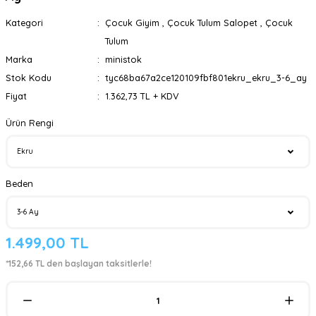
Kategori
Çocuk Giyim
,
Çocuk Tulum Salopet
,
Çocuk
Tulum
Marka
ministok
Stok Kodu
tyc68ba67a2ce120109fbf801ekru_ekru_3-6_ay
Fiyat
1.362,73 TL + KDV
Ürün Rengi
Beden
1.499,00 TL
*152,66 TL den başlayan taksitlerle!