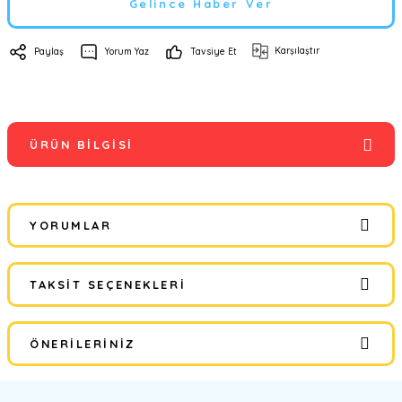
Gelince Haber Ver
Karşılaştır
Paylaş
Yorum Yaz
Tavsiye Et
ÜRÜN BILGISI
YORUMLAR
TAKSIT SEÇENEKLERI
Bu ürüne ilk yorumu siz yapın!
ÖNERILERINIZ
Yorum Yaz
Bu ürünün fiyat bilgisi, resim, ürün açıklamalarında ve diğer