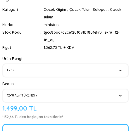
Kategori
Çocuk Giyim
,
Çocuk Tulum Salopet
,
Çocuk
Tulum
Marka
ministok
Stok Kodu
tyc68ba67a2ce120109fbf801ekru_ekru_12-
18_ay
Fiyat
1.362,73 TL + KDV
Ürün Rengi
Beden
1.499,00 TL
*152,66 TL den başlayan taksitlerle!