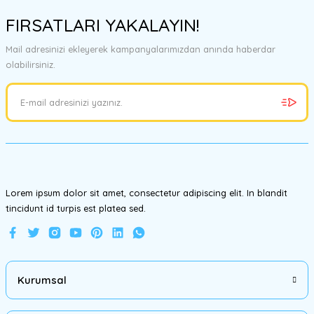
konularda yetersiz gördüğünüz noktaları öneri formunu kullanarak
FIRSATLARI YAKALAYIN!
tarafımıza iletebilirsiniz.
Görüş ve önerileriniz için teşekkür ederiz.
Mail adresinizi ekleyerek kampanyalarımızdan anında haberdar
olabilirsiniz.
Ürün resmi kalitesiz, bozuk veya görüntülenemiyor.
Ürün açıklamasında eksik bilgiler bulunuyor.
Ürün bilgilerinde hatalar bulunuyor.
Ürün fiyatı diğer sitelerden daha pahalı.
Bu ürüne benzer farklı alternatifler olmalı.
Lorem ipsum dolor sit amet, consectetur adipiscing elit. In blandit
tincidunt id turpis est platea sed.
Gönder
Kurumsal