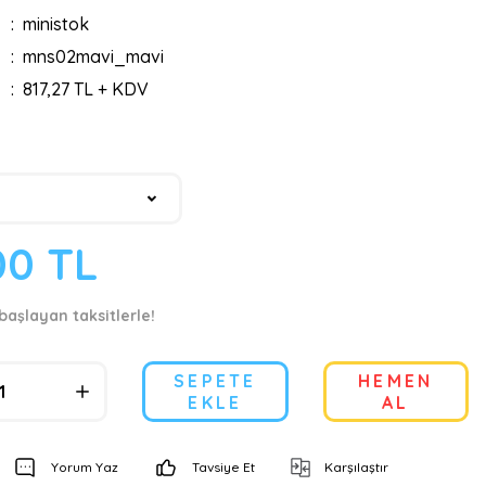
ministok
mns02mavi_mavi
817,27 TL + KDV
00 TL
başlayan taksitlerle!
SEPETE
HEMEN
EKLE
AL
Yorum Yaz
Tavsiye Et
Karşılaştır