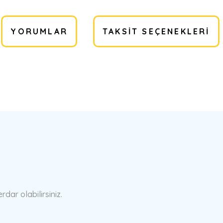
YORUMLAR
TAKSIT SEÇENEKLERI
a yetersiz gördüğünüz noktaları öneri formunu kullanarak tarafımıza ilete
Bu ürüne ilk yorumu siz yapın!
Yorum Yaz
ar olabilirsiniz.