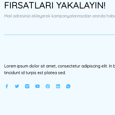
FIRSATLARI YAKALAYIN!
Ürün açıklamasında eksik bilgiler bulunuyor.
Ürün bilgilerinde hatalar bulunuyor.
Mail adresinizi ekleyerek kampanyalarımızdan anında haberd
Ürün fiyatı diğer sitelerden daha pahalı.
Bu ürüne benzer farklı alternatifler olmalı.
Lorem ipsum dolor sit amet, consectetur adipiscing elit. In 
tincidunt id turpis est platea sed.