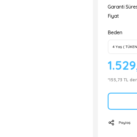
Garanti Süres
Fiyat
Beden
1.529
*155,73 TL de
Paylaş