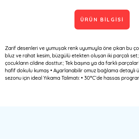
ÜRÜN BILGISI
Zarif desenleri ve yumuşak renk uyumuyla öne çıkan bu çocuk
bluz ve rahat kesim, büzgülü etekten oluşan iki parçalı se
çocukların cildine dosttur.; Tek başına ya da farklı parçalar
hafif dokulu kumaş • Ayarlanabilir omuz bağlama detaylı üst 
sezonu için ideal Yıkama Talimatı: • 30°C’de hassas programd
Bu ürünün fiyat bilgisi, resim, ürün açıklamalarında ve diğer konulard
Görüş ve önerileriniz için teşekkür ederiz.
Ürün resmi kalitesiz, bozuk veya görüntülenemiyor.