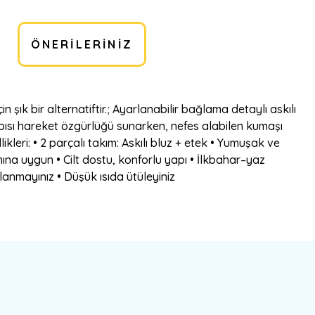
ÖNERILERINIZ
ık bir alternatiftir.; Ayarlanabilir bağlama detaylı askılı
apısı hareket özgürlüğü sunarken, nefes alabilen kumaşı
kleri: • 2 parçalı takım: Askılı bluz + etek • Yumuşak ve
mına uygun • Cilt dostu, konforlu yapı • İlkbahar–yaz
llanmayınız • Düşük ısıda ütüleyiniz
bilirsiniz.