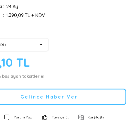
i
24 Ay
1.390,09 TL + KDV
,10 TL
n başlayan taksitlerle!
Gelince Haber Ver
Yorum Yaz
Tavsiye Et
Karşılaştır