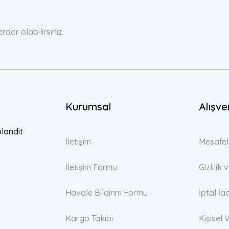
Yorum Yaz
ar olabilirsiniz.
Kurumsal
Alışve
Gönder
blandit
İletişim
Mesafel
İletişim Formu
Gizlilik
Havale Bildirim Formu
İptal İa
Kargo Takibi
Kişisel V