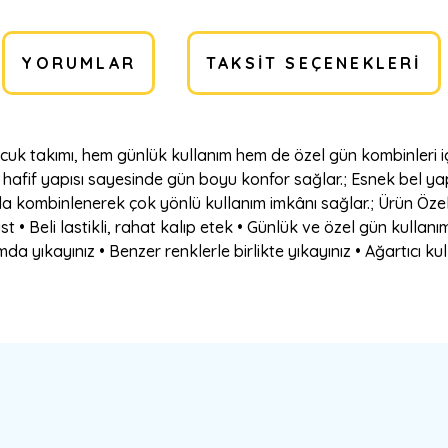
YORUMLAR
TAKSIT SEÇENEKLERI
 takımı, hem günlük kullanım hem de özel gün kombinleri için ş
t; hafif yapısı sayesinde gün boyu konfor sağlar.; Esnek bel y
la kombinlenerek çok yönlü kullanım imkânı sağlar.; Ürün Özelli
• Beli lastikli, rahat kalıp etek • Günlük ve özel gün kullanı
a yıkayınız • Benzer renklerle birlikte yıkayınız • Ağartıcı ku
a yetersiz gördüğünüz noktaları öneri formunu kullanarak tarafımıza ilete
Bu ürüne ilk yorumu siz yapın!