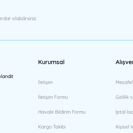
Yorum Yaz
ar olabilirsiniz.
Kurumsal
Alışve
Gönder
blandit
İletişim
Mesafel
İletişim Formu
Gizlilik
Havale Bildirim Formu
İptal İa
Kargo Takibi
Kişisel V