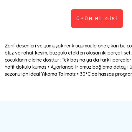
ÜRÜN BILGISI
Zarif desenleri ve yumuşak renk uyumuyla öne çıkan bu çocuk
bluz ve rahat kesim, büzgülü etekten oluşan iki parçalı se
çocukların cildine dosttur.; Tek başına ya da farklı parçalar
hafif dokulu kumaş • Ayarlanabilir omuz bağlama detaylı üst 
sezonu için ideal Yıkama Talimatı: • 30°C’de hassas programd
Bu ürünün fiyat bilgisi, resim, ürün açıklamalarında ve diğer konulard
Görüş ve önerileriniz için teşekkür ederiz.
Ürün resmi kalitesiz, bozuk veya görüntülenemiyor.