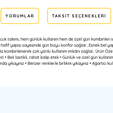
YORUMLAR
TAKSIT SEÇENEKLERI
 takımı, hem günlük kullanım hem de özel gün kombinleri için ş
t; hafif yapısı sayesinde gün boyu konfor sağlar.; Esnek bel y
la kombinlenerek çok yönlü kullanım imkânı sağlar.; Ürün Özelli
• Beli lastikli, rahat kalıp etek • Günlük ve özel gün kullanı
a yıkayınız • Benzer renklerle birlikte yıkayınız • Ağartıcı ku
a yetersiz gördüğünüz noktaları öneri formunu kullanarak tarafımıza ilete
Bu ürüne ilk yorumu siz yapın!