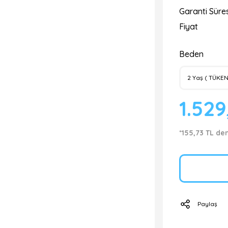
Garanti Süres
Fiyat
Beden
1.529
*155,73 TL de
Paylaş