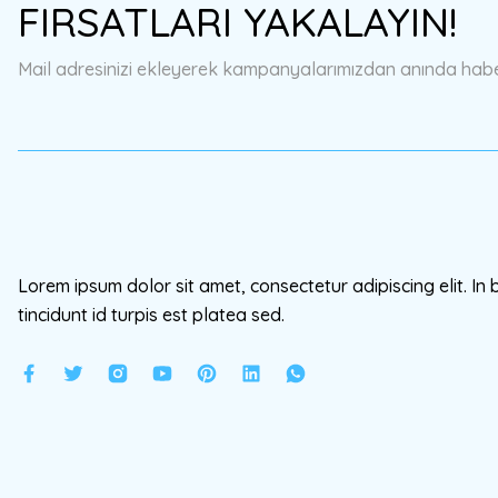
FIRSATLARI YAKALAYIN!
Ürün açıklamasında eksik bilgiler bulunuyor.
Ürün bilgilerinde hatalar bulunuyor.
Mail adresinizi ekleyerek kampanyalarımızdan anında haberd
Ürün fiyatı diğer sitelerden daha pahalı.
Bu ürüne benzer farklı alternatifler olmalı.
Lorem ipsum dolor sit amet, consectetur adipiscing elit. In 
tincidunt id turpis est platea sed.