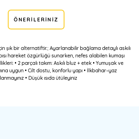
ÖNERILERINIZ
ık bir alternatiftir.; Ayarlanabilir bağlama detaylı askılı
apısı hareket özgürlüğü sunarken, nefes alabilen kumaşı
kleri: • 2 parçalı takım: Askılı bluz + etek • Yumuşak ve
mına uygun • Cilt dostu, konforlu yapı • İlkbahar–yaz
llanmayınız • Düşük ısıda ütüleyiniz
bilirsiniz.