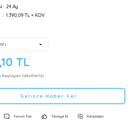
i
24 Ay
1.390,09 TL + KDV
,10 TL
n başlayan taksitlerle!
Gelince Haber Ver
Yorum Yaz
Tavsiye Et
Karşılaştır