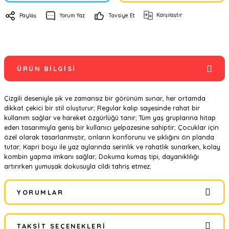
Karşılaştır
Paylaş
Yorum Yaz
Tavsiye Et
ÜRÜN BILGISI
Çizgili deseniyle şık ve zamansız bir görünüm sunar, her ortamda
dikkat çekici bir stil oluşturur; Regular kalıp sayesinde rahat bir
kullanım sağlar ve hareket özgürlüğü tanır; Tüm yaş gruplarına hitap
eden tasarımıyla geniş bir kullanıcı yelpazesine sahiptir; Çocuklar için
özel olarak tasarlanmıştır, onların konforunu ve şıklığını ön planda
tutar; Kapri boyu ile yaz aylarında serinlik ve rahatlık sunarken, kolay
kombin yapma imkanı sağlar; Dokuma kumaş tipi, dayanıklılığı
artırırken yumuşak dokusuyla cildi tahriş etmez;
YORUMLAR
TAKSIT SEÇENEKLERI