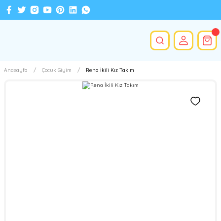
Anasayfa
Çocuk Giyim
Rena İkili Kız Takım