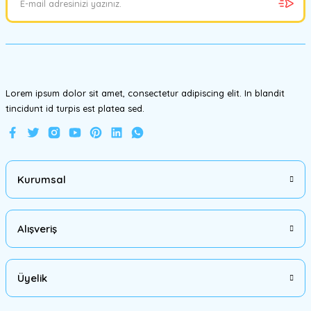
Ürün bilgilerinde hatalar bulunuyor.
Ürün fiyatı diğer sitelerden daha pahalı.
Bu ürüne benzer farklı alternatifler olmalı.
Lorem ipsum dolor sit amet, consectetur adipiscing elit. In blandit
tincidunt id turpis est platea sed.
Gönder
Kurumsal
Alışveriş
Üyelik