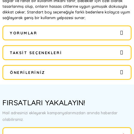
sağlar ve rahat bir kullanım imkanı tanır; Bebekler için özel olarak
tasarlanmış olup, onların hassas ciltlerine uygun yumuşak dokusuyla
dikkat çeker; Standart boy seçeneğiyle farklı bedenlere kolayca uyum
sağlayarak geniş bir kullanım yelpazesi sunar;
YORUMLAR
TAKSIT SEÇENEKLERI
Bu ürüne ilk yorumu siz yapın!
ÖNERILERINIZ
Yorum Yaz
Bu ürünün fiyat bilgisi, resim, ürün açıklamalarında ve diğer
konularda yetersiz gördüğünüz noktaları öneri formunu kullanarak
FIRSATLARI YAKALAYIN!
tarafımıza iletebilirsiniz.
Görüş ve önerileriniz için teşekkür ederiz.
Mail adresinizi ekleyerek kampanyalarımızdan anında haberdar
olabilirsiniz.
Ürün resmi kalitesiz, bozuk veya görüntülenemiyor.
Ürün açıklamasında eksik bilgiler bulunuyor.