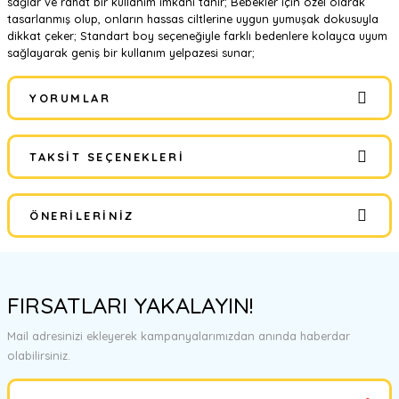
sağlar ve rahat bir kullanım imkanı tanır; Bebekler için özel olarak
tasarlanmış olup, onların hassas ciltlerine uygun yumuşak dokusuyla
dikkat çeker; Standart boy seçeneğiyle farklı bedenlere kolayca uyum
sağlayarak geniş bir kullanım yelpazesi sunar;
YORUMLAR
TAKSIT SEÇENEKLERI
Bu ürüne ilk yorumu siz yapın!
ÖNERILERINIZ
Yorum Yaz
Bu ürünün fiyat bilgisi, resim, ürün açıklamalarında ve diğer
konularda yetersiz gördüğünüz noktaları öneri formunu kullanarak
FIRSATLARI YAKALAYIN!
tarafımıza iletebilirsiniz.
Görüş ve önerileriniz için teşekkür ederiz.
Mail adresinizi ekleyerek kampanyalarımızdan anında haberdar
olabilirsiniz.
Ürün resmi kalitesiz, bozuk veya görüntülenemiyor.
Ürün açıklamasında eksik bilgiler bulunuyor.