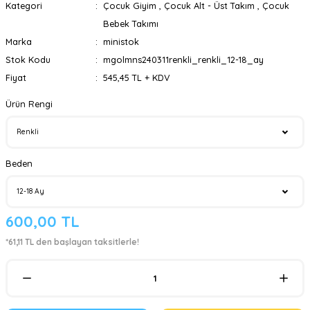
Kategori
Çocuk Giyim
,
Çocuk Alt - Üst Takım
,
Çocuk
Bebek Takımı
Marka
ministok
Stok Kodu
mgolmns240311renkli_renkli_12-18_ay
Fiyat
545,45 TL + KDV
Ürün Rengi
Beden
600,00 TL
*61,11 TL den başlayan taksitlerle!