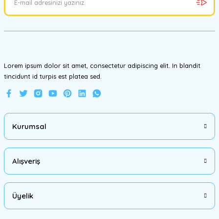
Ürün bilgilerinde hatalar bulunuyor.
Ürün fiyatı diğer sitelerden daha pahalı.
Bu ürüne benzer farklı alternatifler olmalı.
Lorem ipsum dolor sit amet, consectetur adipiscing elit. In blandit
tincidunt id turpis est platea sed.
Gönder
Kurumsal
Alışveriş
Üyelik