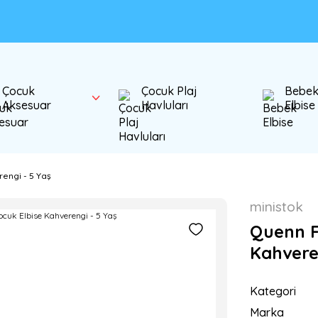
Çocuk
Çocuk Plaj
Bebe
Aksesuar
Havluları
Elbise
rengi - 5 Yaş
ministok
Quenn Fı
Kahvere
Kategori
Marka