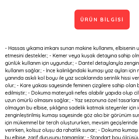
ÜRÜN BILGISI
- Hassas yıkama imkanı sunan makine kullanımı, elbisenin u
etmesini destekler.; - Kemer veya kuşak detayına sahip olmay
günlük kullanım için uygundur.; - Dantel detaylarıyla zenginl
kullanım sağlar.; - İnce kalınlığındaki kumaşı yaz ayları iç
yanında askılı kol boyu ile yaz sıcaklarında serinlik hissi
olur.; - Kare yakası sayesinde feminen çizgilere sahip olan
edilmiştir.; - Dokuma materyali nefes alabilir yapıda olup c
uzun ömürlü olmasını sağlar.; - Yaz sezonuna özel tasarlan
olmayan bu elbise, şıklığına sadelik katmak isteyenler için i
zenginleştirilmiş kumaşı sayesinde göz alıcı bir görünüm sunar
için mükemmel bir tercih oluştururken, mevsim geçişlerinde d
verirken, kolsuz oluşu da rahatlık sunar.; - Dokuma kumaşı 
bu elbise, zarif duruşunu tamamlar.; - Standart boy ölçüsüyl