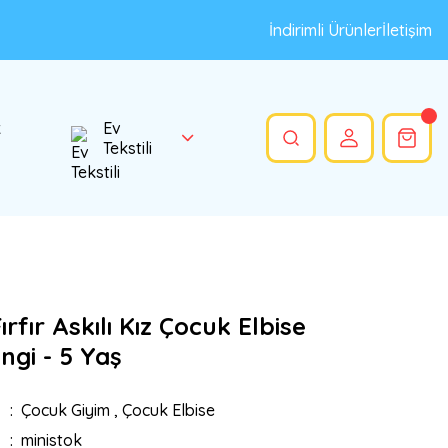
İndirimli Ürünler
İletişim
k
Ev
Tekstili
rfır Askılı Kız Çocuk Elbise
ngi - 5 Yaş
Çocuk Giyim
,
Çocuk Elbise
ministok