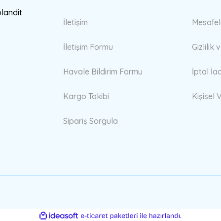
Gönder
blandit
İletişim
Mesafel
İletişim Formu
Gizlilik
Havale Bildirim Formu
İptal İa
Kargo Takibi
Kişisel V
Sipariş Sorgula
ile
ideasoft
e-