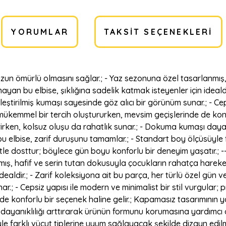
YORUMLAR
TAKSIT SEÇENEKLERI
zun ömürlü olmasını sağlar.; - Yaz sezonuna özel tasarlanmış
an bu elbise, şıklığına sadelik katmak isteyenler için idealdi
eştirilmiş kumaşı sayesinde göz alıcı bir görünüm sunar.; - Ceps
in mükemmel bir tercih oluştururken, mevsim geçişlerinde de kon
 verirken, kolsuz oluşu da rahatlık sunar.; - Dokuma kumaşı day
 bu elbise, zarif duruşunu tamamlar.; - Standart boy ölçüsüyle
iltle dosttur; böylece gün boyu konforlu bir deneyim yaşatır.;
mış, hafif ve serin tutan dokusuyla çocukların rahatça harek
dealdir.; - Zarif koleksiyona ait bu parça, her türlü özel gün 
.; - Cepsiz yapısı ile modern ve minimalist bir stil vurgular; p
e konforlu bir seçenek haline gelir.; Kapamasız tasarımının yan
dayanıklılığı arttırarak ürünün formunu korumasına yardımcı o
e farklı vücut tiplerine uyum sağlayacak şekilde dizayn edilmi