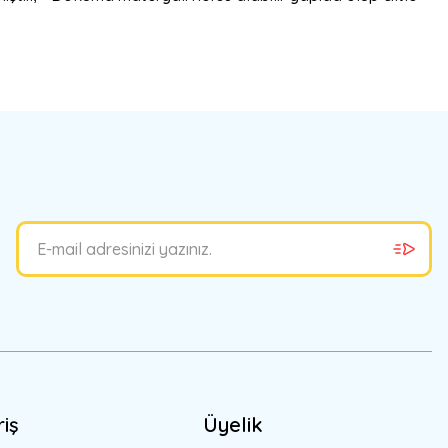
bilirsiniz.
riş
Üyelik