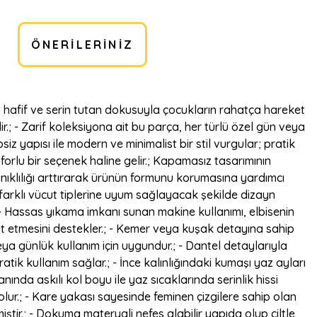
ÖNERILERINIZ
, hafif ve serin tutan dokusuyla çocukların rahatça hareket
r.; - Zarif koleksiyona ait bu parça, her türlü özel gün veya
iz yapısı ile modern ve minimalist bir stil vurgular; pratik
forlu bir seçenek haline gelir.; Kapamasız tasarımının
anıklılığı arttırarak ürünün formunu korumasına yardımcı
 farklı vücut tiplerine uyum sağlayacak şekilde dizayn
 -- Hassas yıkama imkanı sunan makine kullanımı, elbisenin
et etmesini destekler.; - Kemer veya kuşak detayına sahip
veya günlük kullanım için uygundur.; - Dantel detaylarıyla
ratik kullanım sağlar.; - İnce kalınlığındaki kumaşı yaz ayları
ında askılı kol boyu ile yaz sıcaklarında serinlik hissi
lur.; - Kare yakası sayesinde feminen çizgilere sahip olan
ştir.; - Dokuma materyali nefes alabilir yapıda olup ciltle