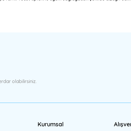
a yetersiz gördüğünüz noktaları öneri formunu kullanarak tarafımıza ilete
Bu ürüne ilk yorumu siz yapın!
Yorum Yaz
ar olabilirsiniz.
Kurumsal
Alışve