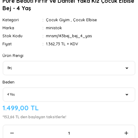
Pure Beauti Fırfır ve Dantel Yaka Kız Çocuk Elbise
Bej - 4 Yaş
Kategori
Çocuk Giyim
,
Çocuk Elbise
Marka
ministok
Stok Kodu
mnsmj143bej_bej_4_yas
Fiyat
1.362,73 TL + KDV
Ürün Rengi
Beden
1.499,00 TL
*152,66 TL den başlayan taksitlerle!