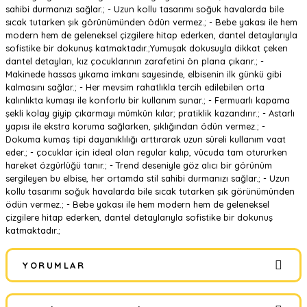
sahibi durmanızı sağlar.; - Uzun kollu tasarımı soğuk havalarda bile
sıcak tutarken şık görünümünden ödün vermez.; - Bebe yakası ile hem
modern hem de geleneksel çizgilere hitap ederken, dantel detaylarıyla
sofistike bir dokunuş katmaktadır.;Yumuşak dokusuyla dikkat çeken
dantel detayları, kız çocuklarının zarafetini ön plana çıkarır.; -
Makinede hassas yıkama imkanı sayesinde, elbisenin ilk günkü gibi
kalmasını sağlar.; - Her mevsim rahatlıkla tercih edilebilen orta
kalınlıkta kumaşı ile konforlu bir kullanım sunar.; - Fermuarlı kapama
şekli kolay giyip çıkarmayı mümkün kılar; pratiklik kazandırır.; - Astarlı
yapısı ile ekstra koruma sağlarken, şıklığından ödün vermez.; -
Dokuma kumaş tipi dayanıklılığı arttırarak uzun süreli kullanım vaat
eder.; - çocuklar için ideal olan regular kalıp, vücuda tam otururken
hareket özgürlüğü tanır.; - Trend deseniyle göz alıcı bir görünüm
sergileyen bu elbise, her ortamda stil sahibi durmanızı sağlar.; - Uzun
kollu tasarımı soğuk havalarda bile sıcak tutarken şık görünümünden
ödün vermez.; - Bebe yakası ile hem modern hem de geleneksel
çizgilere hitap ederken, dantel detaylarıyla sofistike bir dokunuş
katmaktadır.;
YORUMLAR