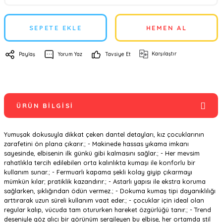
SEPETE EKLE
HEMEN AL
Karşılaştır
Paylaş
Yorum Yaz
Tavsiye Et
ÜRÜN BILGISI
Yumuşak dokusuyla dikkat çeken dantel detayları, kız çocuklarının
zarafetini ön plana çıkarır.; - Makinede hassas yıkama imkanı
sayesinde, elbisenin ilk günkü gibi kalmasını sağlar.; - Her mevsim
rahatlıkla tercih edilebilen orta kalınlıkta kumaşı ile konforlu bir
kullanım sunar.; - Fermuarlı kapama şekli kolay giyip çıkarmayı
mümkün kılar; pratiklik kazandırır.; - Astarlı yapısı ile ekstra koruma
sağlarken, şıklığından ödün vermez.; - Dokuma kumaş tipi dayanıklılığı
arttırarak uzun süreli kullanım vaat eder.; - çocuklar için ideal olan
regular kalıp, vücuda tam otururken hareket özgürlüğü tanır.; - Trend
deseniyle göz alıcı bir görünüm sergileyen bu elbise, her ortamda stil