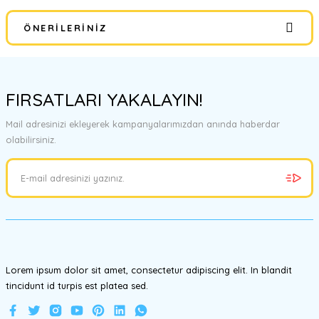
ÖNERILERINIZ
Yorum Yaz
Bu ürünün fiyat bilgisi, resim, ürün açıklamalarında ve diğer
konularda yetersiz gördüğünüz noktaları öneri formunu kullanarak
FIRSATLARI YAKALAYIN!
tarafımıza iletebilirsiniz.
Görüş ve önerileriniz için teşekkür ederiz.
Mail adresinizi ekleyerek kampanyalarımızdan anında haberdar
olabilirsiniz.
Ürün resmi kalitesiz, bozuk veya görüntülenemiyor.
Ürün açıklamasında eksik bilgiler bulunuyor.
Ürün bilgilerinde hatalar bulunuyor.
Ürün fiyatı diğer sitelerden daha pahalı.
Bu ürüne benzer farklı alternatifler olmalı.
Lorem ipsum dolor sit amet, consectetur adipiscing elit. In blandit
tincidunt id turpis est platea sed.