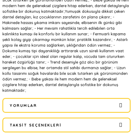
sıcak tutarken şık görünümünden ödün vermez.; - Bebe yakası ile hem
modern hem de geleneksel çizgilere hitap ederken, dantel detaylarıyla
sofistike bir dokunuş katmaktadır.;Yumuşak dokusuyla dikkat çeken
dantel detayları, kız çocuklarının zarafetini ön plana çıkarır.; -
Makinede hassas yıkama imkanı sayesinde, elbisenin ilk günkü gibi
kalmasını sağlar.; - Her mevsim rahatlıkla tercih edilebilen orta
kalınlıkta kumaşı ile konforlu bir kullanım sunar.; - Fermuarlı kapama
şekli kolay giyip çıkarmayı mümkün kılar; pratiklik kazandırır.; - Astarlı
yapısı ile ekstra koruma sağlarken, şıklığından ödün vermez.; -
Dokuma kumaş tipi dayanıklılığı arttırarak uzun süreli kullanım vaat
eder.; - çocuklar için ideal olan regular kalıp, vücuda tam otururken
hareket özgürlüğü tanır.; - Trend deseniyle göz alıcı bir görünüm
sergileyen bu elbise, her ortamda stil sahibi durmanızı sağlar.; - Uzun
kollu tasarımı soğuk havalarda bile sıcak tutarken şık görünümünden
ödün vermez.; - Bebe yakası ile hem modern hem de geleneksel
çizgilere hitap ederken, dantel detaylarıyla sofistike bir dokunuş
katmaktadır.;
YORUMLAR
TAKSIT SEÇENEKLERI
Bu ürüne ilk yorumu siz yapın!