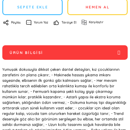
SEPETE EKLE
HEMEN AL
Karşılaştır
Paylaş
Yorum Yaz
Tavsiye Et
ÜRÜN BILGISI
Yumuşak dokusuyla dikkat çeken dantel detayları, kız çocuklarının
zarafetini ön plana çıkarır.; - Makinede hassas yıkama imkanı
sayesinde, elbisenin ilk günkü gibi kalmasını sağlar.; - Her mevsim
rahatlıkla tercih edilebilen orta kalınlıkta kumaşı ile konforlu bir
kullanım sunar.; - Fermuarlı kapama şekli kolay giyip çıkarmayı
mümkün kılar; pratiklik kazandırır.; - Astarlı yapısı ile ekstra koruma
sağlarken, şıklığından ödün vermez.; - Dokuma kumaş tipi dayanıklılığı
arttırarak uzun süreli kullanım vaat eder.; - çocuklar için ideal olan
regular kalıp, vücuda tam otururken hareket özgürlüğü tanır.; - Trend
deseniyle göz alıcı bir görünüm sergileyen bu elbise, her ortamda stil
sahibi durmanızı sağlar.; - Uzun kollu tasarımı soğuk havalarda bile