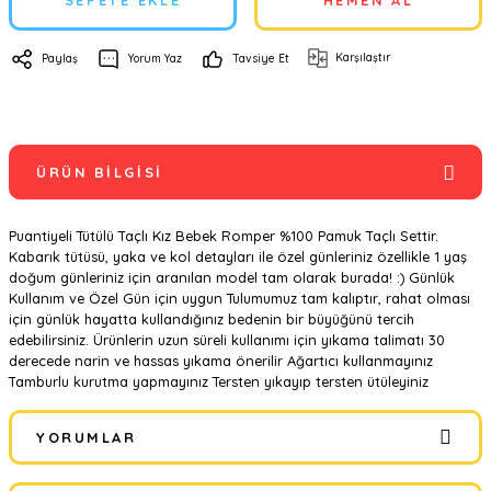
SEPETE EKLE
HEMEN AL
Karşılaştır
Paylaş
Yorum Yaz
Tavsiye Et
ÜRÜN BILGISI
Puantiyeli Tütülü Taçlı Kız Bebek Romper %100 Pamuk Taçlı Settir.
Kabarık tütüsü, yaka ve kol detayları ile özel günleriniz özellikle 1 yaş
doğum günleriniz için aranılan model tam olarak burada! :) Günlük
Kullanım ve Özel Gün için uygun Tulumumuz tam kalıptır, rahat olması
için günlük hayatta kullandığınız bedenin bir büyüğünü tercih
edebilirsiniz. Ürünlerin uzun süreli kullanımı için yıkama talimatı 30
derecede narin ve hassas yıkama önerilir Ağartıcı kullanmayınız
Tamburlu kurutma yapmayınız Tersten yıkayıp tersten ütüleyiniz
YORUMLAR