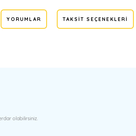
YORUMLAR
TAKSIT SEÇENEKLERI
a yetersiz gördüğünüz noktaları öneri formunu kullanarak tarafımıza ilete
Bu ürüne ilk yorumu siz yapın!
Yorum Yaz
ar olabilirsiniz.