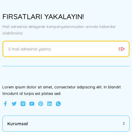
Bu ürünün fiyat bilgisi, resim, ürün açıklamalarında ve diğer
konularda yetersiz gördüğünüz noktaları öneri formunu kullanarak
FIRSATLARI YAKALAYIN!
tarafımıza iletebilirsiniz.
Görüş ve önerileriniz için teşekkür ederiz.
Mail adresinizi ekleyerek kampanyalarımızdan anında haberdar
olabilirsiniz.
Ürün resmi kalitesiz, bozuk veya görüntülenemiyor.
Ürün açıklamasında eksik bilgiler bulunuyor.
Ürün bilgilerinde hatalar bulunuyor.
Ürün fiyatı diğer sitelerden daha pahalı.
Bu ürüne benzer farklı alternatifler olmalı.
Lorem ipsum dolor sit amet, consectetur adipiscing elit. In blandit
tincidunt id turpis est platea sed.
Gönder
Kurumsal