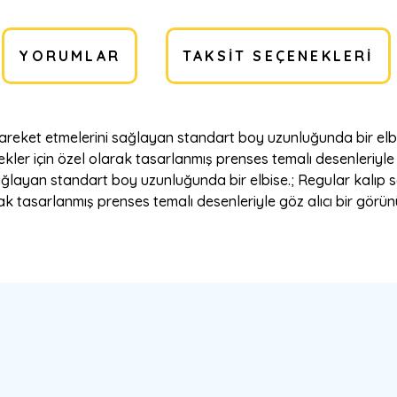
YORUMLAR
TAKSIT SEÇENEKLERI
hareket etmelerini sağlayan standart boy uzunluğunda bir elbi
ler için özel olarak tasarlanmış prenses temalı desenleriyle g
ağlayan standart boy uzunluğunda bir elbise.; Regular kalıp
rak tasarlanmış prenses temalı desenleriyle göz alıcı bir görün
a yetersiz gördüğünüz noktaları öneri formunu kullanarak tarafımıza ilete
Bu ürüne ilk yorumu siz yapın!
Yorum Yaz