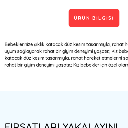
ÜRÜN BILGISI
Bebeklerinize şıklık katacak düz kesim tasarımıyla, rahat 
uyum sağlayarak rahat bir giyim deneyimi yaşatır.; Kız bebek
katacak düz kesim tasarımıyla, rahat hareket etmelerini s
rahat bir giyim deneyimi yaşatır.; Kız bebekler için özel ola
Bu ürünün fiyat bilgisi, resim, ürün açıklamalarında ve diğer konulard
Görüş ve önerileriniz için teşekkür ederiz.
Ürün resmi kalitesiz, bozuk veya görüntülenemiyor.
FIRSATLARI YAKALAYIN!
Ürün açıklamasında eksik bilgiler bulunuyor.