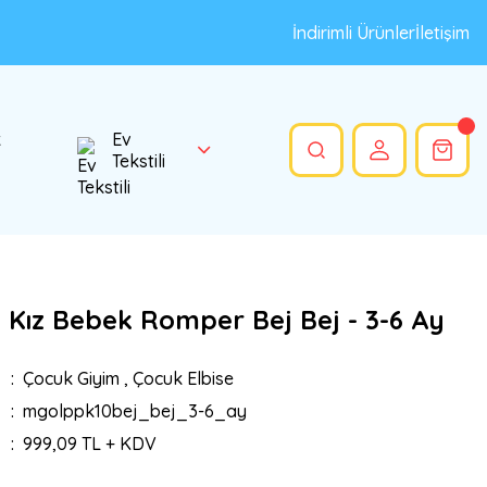
İndirimli Ürünler
İletişim
k
Ev
Tekstili
s Kız Bebek Romper Bej Bej - 3-6 Ay
Çocuk Giyim
,
Çocuk Elbise
mgolppk10bej_bej_3-6_ay
999,09 TL + KDV