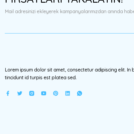
Ürün bilgilerinde hatalar bulunuyor.
Mail adresinizi ekleyerek kampanyalarımızdan anında haberd
Ürün fiyatı diğer sitelerden daha pahalı.
Bu ürüne benzer farklı alternatifler olmalı.
Lorem ipsum dolor sit amet, consectetur adipiscing elit. In 
tincidunt id turpis est platea sed.