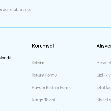
ar olabilirsiniz.
Kurumsal
Alışve
Gönder
blandit
İletişim
Mesafel
İletişim Formu
Gizlilik
Havale Bildirim Formu
İptal İa
Kargo Takibi
Kişisel V