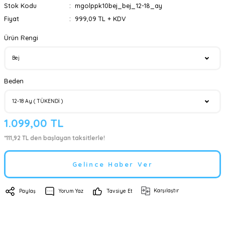
Stok Kodu
mgolppk10bej_bej_12-18_ay
Fiyat
999,09 TL + KDV
Ürün Rengi
Beden
1.099,00 TL
*111,92 TL den başlayan taksitlerle!
Gelince Haber Ver
Karşılaştır
Paylaş
Yorum Yaz
Tavsiye Et