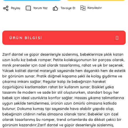
Karşılaştır
Paylaş
Yorum Yaz
Tavsiye Et
ÜRÜN BILGISI
Zarif dantel ve güpür desenleriyle süslenmiş, bebeklerinize şıklık katan
uzun kollu kız bebek romper; Petite koleksiyonunun bir parçası olarak,
minik prensesler için özel olarak tasarlanmış, rahat ve şık bir seçenek;
Yüksek kaliteli dantel materyali sayesinde hem dayanıklı hem de estetik
bir görünüm sunar; Pratik düğmeli kapama şekli ile kolay giydirme ve
çıkarma imkanı sağlar; Regular kalıp ile bebeğinizin hareket
özgürlüğünü kısıtlamadan rahat bir kullanım sunar; Bisiklet yaka
tasarımı ile modern ve sade bir stil oluştururken, standart boyu her
bebek için ideal uzunlukta konfor sağlar; Hassas yıkama talimatlarına
uygun şekilde temizlenmesi, ürünün uzun ömürlü olmasına katkıda
bulunur; Dokuma kumaş tipi sayesinde hava alabilir yapıda olup,
bebeğinizin cildinin nefes almasına olanak tanır; Bebekler için özel
olarak tasarlanmış bu romper, trend ortamlarda da dikkat çekici bir
görünüm kazandırır;Zarif dantel ve güpür desenleriyle süslenmiş,