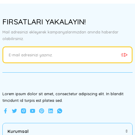
Bu ürünün fiyat bilgisi, resim, ürün açıklamalarında ve diğer
konularda yetersiz gördüğünüz noktaları öneri formunu kullanarak
FIRSATLARI YAKALAYIN!
tarafımıza iletebilirsiniz.
Görüş ve önerileriniz için teşekkür ederiz.
Mail adresinizi ekleyerek kampanyalarımızdan anında haberdar
olabilirsiniz.
Ürün resmi kalitesiz, bozuk veya görüntülenemiyor.
Ürün açıklamasında eksik bilgiler bulunuyor.
Ürün bilgilerinde hatalar bulunuyor.
Ürün fiyatı diğer sitelerden daha pahalı.
Bu ürüne benzer farklı alternatifler olmalı.
Lorem ipsum dolor sit amet, consectetur adipiscing elit. In blandit
tincidunt id turpis est platea sed.
Gönder
Kurumsal