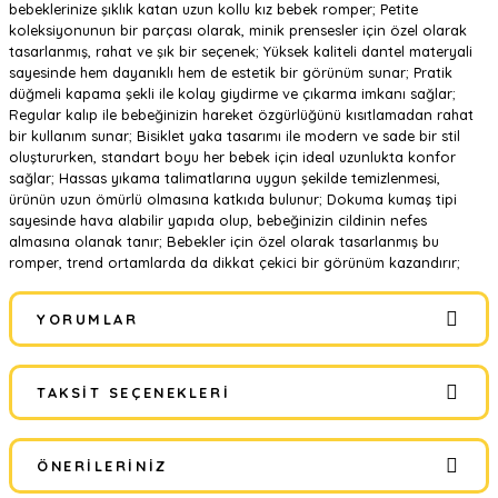
bebeklerinize şıklık katan uzun kollu kız bebek romper; Petite
koleksiyonunun bir parçası olarak, minik prensesler için özel olarak
tasarlanmış, rahat ve şık bir seçenek; Yüksek kaliteli dantel materyali
sayesinde hem dayanıklı hem de estetik bir görünüm sunar; Pratik
düğmeli kapama şekli ile kolay giydirme ve çıkarma imkanı sağlar;
Regular kalıp ile bebeğinizin hareket özgürlüğünü kısıtlamadan rahat
bir kullanım sunar; Bisiklet yaka tasarımı ile modern ve sade bir stil
oluştururken, standart boyu her bebek için ideal uzunlukta konfor
sağlar; Hassas yıkama talimatlarına uygun şekilde temizlenmesi,
ürünün uzun ömürlü olmasına katkıda bulunur; Dokuma kumaş tipi
sayesinde hava alabilir yapıda olup, bebeğinizin cildinin nefes
almasına olanak tanır; Bebekler için özel olarak tasarlanmış bu
romper, trend ortamlarda da dikkat çekici bir görünüm kazandırır;
YORUMLAR
TAKSIT SEÇENEKLERI
Bu ürüne ilk yorumu siz yapın!
ÖNERILERINIZ
Yorum Yaz