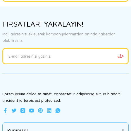
Bu ürünün fiyat bilgisi, resim, ürün açıklamalarında ve diğer
konularda yetersiz gördüğünüz noktaları öneri formunu kullanarak
FIRSATLARI YAKALAYIN!
tarafımıza iletebilirsiniz.
Görüş ve önerileriniz için teşekkür ederiz.
Mail adresinizi ekleyerek kampanyalarımızdan anında haberdar
olabilirsiniz.
Ürün resmi kalitesiz, bozuk veya görüntülenemiyor.
Ürün açıklamasında eksik bilgiler bulunuyor.
Ürün bilgilerinde hatalar bulunuyor.
Ürün fiyatı diğer sitelerden daha pahalı.
Bu ürüne benzer farklı alternatifler olmalı.
Lorem ipsum dolor sit amet, consectetur adipiscing elit. In blandit
tincidunt id turpis est platea sed.
Gönder
Kurumsal