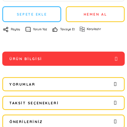
SEPETE EKLE
HEMEN AL
Karşılaştır
Paylaş
Yorum Yaz
Tavsiye Et
ÜRÜN BILGISI
YORUMLAR
TAKSIT SEÇENEKLERI
Bu ürüne ilk yorumu siz yapın!
ÖNERILERINIZ
Yorum Yaz