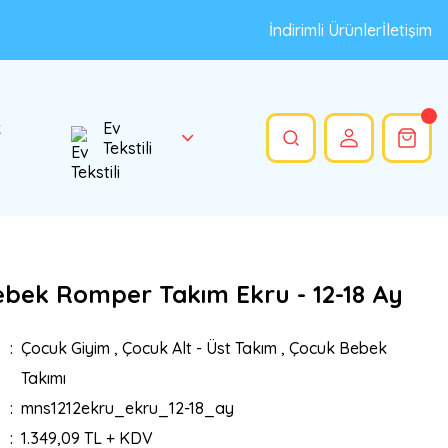
İndirimli Ürünler
İletişim
k
Ev
Tekstili
ebek Romper Takım Ekru - 12-18 Ay
Çocuk Giyim
,
Çocuk Alt - Üst Takım
,
Çocuk Bebek
Takımı
mns1212ekru_ekru_12-18_ay
1.349,09 TL + KDV