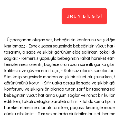
ÜRÜN BILGISI
- Üç parçadan oluşan set, bebeğinizin konforunu ve şıklığın
kısıtlamaz.; - Esnek yapısı sayesinde bebeğinizin vücut hatla
tasarımıyla sade ve şık bir görünüm elde edilirken, tokalı det
sağlar.; - Kemersiz yapısıyla bebeğinizin rahat hareket et
temizlenmesi önerilir; böylece ürün uzun süre ilk günkü gibi k
kalitesini ve güvencesini taşır.; - Kutusuz olarak sunulan bu
Slim kalıp sayesinde modern ve şık bir siluet oluştururken, 
görünümünü korur.; - Sıfır yaka detayı ile sade ve şık bir 
konforunu ve şıklığını ön planda tutan zarif bir tasarıma s
bebeğinizin vücut hatlarına uyum sağlar ve rahat bir kullanım
edilirken, tokalı detaylar zarafeti artırır.; - Tül dokuma tip
hareket etmesine olanak tanırken, paçasız kesimiyle modern
günkü gibi kalır.; - Tüm sezonlarda giyilebilen bu set, her me