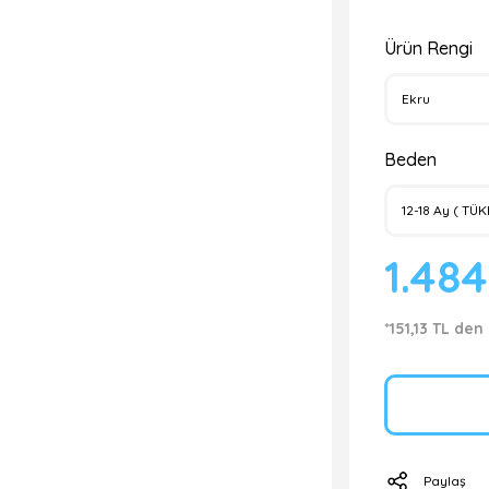
Ürün Rengi
Beden
1.48
*151,13 TL den
Paylaş