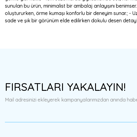
sunulan bu ürün, minimalist bir ambalaj anlayışını benimser.
oluştururken, örme kumaşı konforlu bir deneyim sunar.; - Uzu
sade ve şık bir görünüm elde edilirken dokulu desen detayl
Bu ürünün fiyat bilgisi, resim, ürün açıklamalarında ve diğer konulard
Görüş ve önerileriniz için teşekkür ederiz.
Ürün resmi kalitesiz, bozuk veya görüntülenemiyor.
FIRSATLARI YAKALAYIN!
Ürün açıklamasında eksik bilgiler bulunuyor.
Ürün bilgilerinde hatalar bulunuyor.
Mail adresinizi ekleyerek kampanyalarımızdan anında haberd
Ürün fiyatı diğer sitelerden daha pahalı.
Bu ürüne benzer farklı alternatifler olmalı.