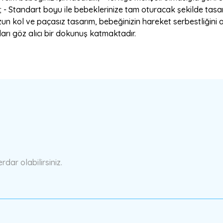
; - Standart boyu ile bebeklerinize tam oturacak şekilde tasarl
n kol ve paçasız tasarım, bebeğinizin hareket serbestliğini ar
arı göz alıcı bir dokunuş katmaktadır.
a yetersiz gördüğünüz noktaları öneri formunu kullanarak tarafımıza ilete
Bu ürüne ilk yorumu siz yapın!
Yorum Yaz
ar olabilirsiniz.