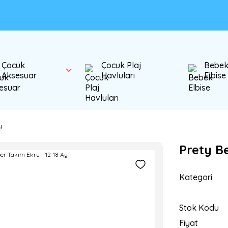
Çocuk
Çocuk Plaj
Bebe
Aksesuar
Havluları
Elbise
y
Prety B
Kategori
Stok Kodu
Fiyat