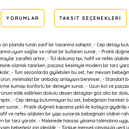
YORUMLAR
TAKSIT SEÇENEKLERI
ı ön planda tutan zarif bir tasarıma sahiptir.; - Cep detayı 
rına uyum sağlar ve rahat bir kullanım sunar.; - Pratik düğmeli 
aylar zarafeti artırır.; - Tül dokuma tipi, hafif ve nefes alabil
mesine olanak tanırken, paçasız kesimiyle modern bir tarz yar
alır.; - Tüm sezonlarda giyilebilen bu set, her mevsim bebeğiniz 
 ürün, minimalist bir ambalaj anlayışını benimser.; - Standart 
örme kumaşı konforlu bir deneyim sunar.; - Uzun kol ve paçasız
görünüm elde edilirken dokulu desen detayları göz alıcı bir d
ahiptir.; - Cep detayı bulunmayan bu set, bebeğinizin hareket 
 sunar.; - Pratik düğmeli kapama şekli ile kolayca giydirilip ç
i, hafif ve nefes alabilen bir yapı sunarak bebeğinizin cildinin r
 bir tarz yaratır.; - Makinede hassas yıkama talimatına uygun 
vsim bebeğiniz için idealdir.; - Türkiye menşeli olmasıyla yerli 