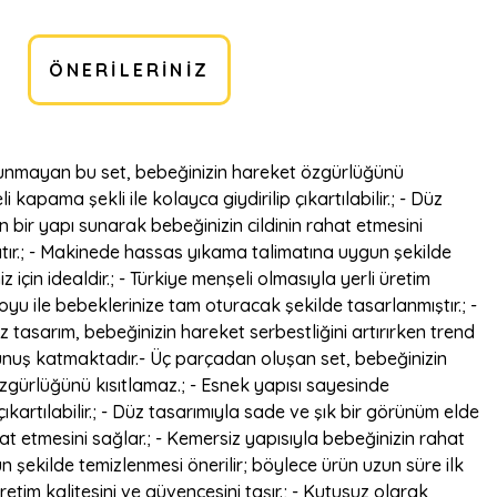
ÖNERILERINIZ
bulunmayan bu set, bebeğinizin hareket özgürlüğünü
kapama şekli ile kolayca giydirilip çıkartılabilir.; - Düz
en bir yapı sunarak bebeğinizin cildinin rahat etmesini
atır.; - Makinede hassas yıkama talimatına uygun şekilde
için idealdir.; - Türkiye menşeli olmasıyla yerli üretim
boyu ile bebeklerinize tam oturacak şekilde tasarlanmıştır.; -
 tasarım, bebeğinizin hareket serbestliğini artırırken trend
okunuş katmaktadır.- Üç parçadan oluşan set, bebeğinizin
özgürlüğünü kısıtlamaz.; - Esnek yapısı sayesinde
ıkartılabilir.; - Düz tasarımıyla sade ve şık bir görünüm elde
ahat etmesini sağlar.; - Kemersiz yapısıyla bebeğinizin rahat
şekilde temizlenmesi önerilir; böylece ürün uzun süre ilk
üretim kalitesini ve güvencesini taşır.; - Kutusuz olarak