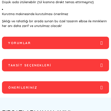
Düşük ısıda ütülenebilir (tül kısmına direkt temas ettirmeyiniz)
Kurutma makinesinde kurutulması önerilmez
Şıklığı ve rahatlığı bir arada sunan bu özel tasarım elbise ile miniklerin
her anı daha zarif ve unutulmaz olacak!
YORUMLAR
TAKSIT SEÇENEKLERI
Bu ürüne ilk yorumu siz yapın!
Yorum Yaz
ÖNERILERINIZ
Bu ürünün fiyat bilgisi, resim, ürün açıklamalarında ve diğer
konularda yetersiz gördüğünüz noktaları öneri formunu kullanarak