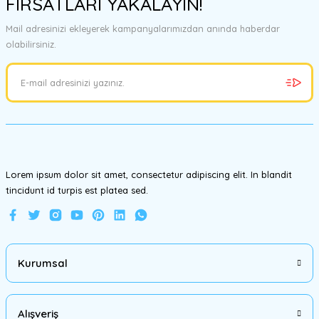
FIRSATLARI YAKALAYIN!
tarafımıza iletebilirsiniz.
Görüş ve önerileriniz için teşekkür ederiz.
Mail adresinizi ekleyerek kampanyalarımızdan anında haberdar
olabilirsiniz.
Ürün resmi kalitesiz, bozuk veya görüntülenemiyor.
Ürün açıklamasında eksik bilgiler bulunuyor.
Ürün bilgilerinde hatalar bulunuyor.
Ürün fiyatı diğer sitelerden daha pahalı.
Bu ürüne benzer farklı alternatifler olmalı.
Lorem ipsum dolor sit amet, consectetur adipiscing elit. In blandit
tincidunt id turpis est platea sed.
Gönder
Kurumsal
Alışveriş