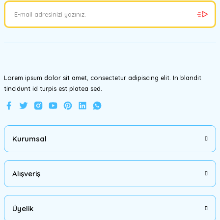
Ürün açıklamasında eksik bilgiler bulunuyor.
Ürün bilgilerinde hatalar bulunuyor.
Ürün fiyatı diğer sitelerden daha pahalı.
Bu ürüne benzer farklı alternatifler olmalı.
Lorem ipsum dolor sit amet, consectetur adipiscing elit. In blandit
tincidunt id turpis est platea sed.
Gönder
Kurumsal
Alışveriş
Üyelik