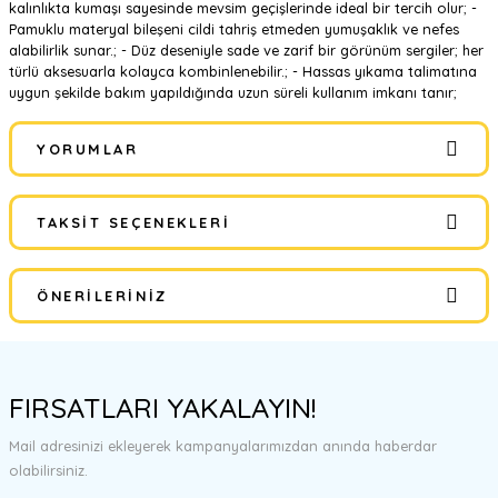
kalınlıkta kumaşı sayesinde mevsim geçişlerinde ideal bir tercih olur; -
Pamuklu materyal bileşeni cildi tahriş etmeden yumuşaklık ve nefes
alabilirlik sunar.; - Düz deseniyle sade ve zarif bir görünüm sergiler; her
türlü aksesuarla kolayca kombinlenebilir.; - Hassas yıkama talimatına
uygun şekilde bakım yapıldığında uzun süreli kullanım imkanı tanır;
YORUMLAR
TAKSIT SEÇENEKLERI
Bu ürüne ilk yorumu siz yapın!
ÖNERILERINIZ
Yorum Yaz
Bu ürünün fiyat bilgisi, resim, ürün açıklamalarında ve diğer
konularda yetersiz gördüğünüz noktaları öneri formunu kullanarak
FIRSATLARI YAKALAYIN!
tarafımıza iletebilirsiniz.
Görüş ve önerileriniz için teşekkür ederiz.
Mail adresinizi ekleyerek kampanyalarımızdan anında haberdar
olabilirsiniz.
Ürün resmi kalitesiz, bozuk veya görüntülenemiyor.