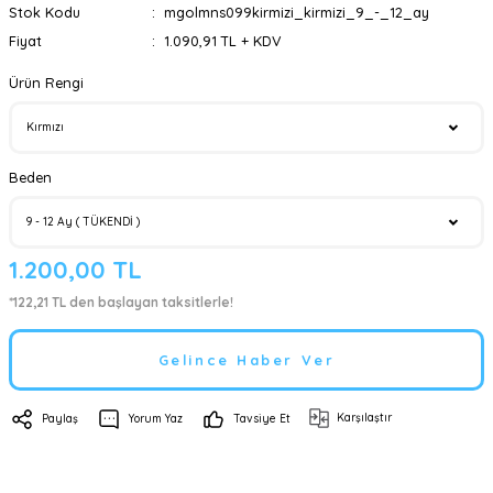
Stok Kodu
mgolmns099kirmizi_kirmizi_9_-_12_ay
Fiyat
1.090,91 TL + KDV
Ürün Rengi
Beden
1.200,00 TL
*122,21 TL den başlayan taksitlerle!
Gelince Haber Ver
Karşılaştır
Paylaş
Yorum Yaz
Tavsiye Et