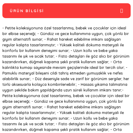
ÜRÜN BILGISI
- Petite koleksiyonuna özel tasarlanmış, bebek ve çocuklar için ideal
bir elbise seçeneği; - Gündüz ve gece kullanımına uygun, çok yönlü bir
giyim alternatifi sunar; - Rahat hareket edebilme imkanı sağlayan
regular kalıpta tasarlanmıştır; - Yüksek kaliteli dokuma materyali ile
konforlu bir kullanım deneyimi sunar; - Uzun kollu ve bebe yaka
tasarımı ile şık ve sıcak tutar; - Fisto detayları ile göz alıcı bir görünüm
kazandırırken, düğmeli kapama şekli pratik kullanım sağlar; - Orta
kalınlıkta kumaşı sayesinde mevsim geçişlerinde ideal bir tercih olur; -
Pamuklu materyal bileşeni cildi tahriş etmeden yumuşaklık ve nefes
alabilirlik sunar.; - Düz deseniyle sade ve zarif bir görünüm sergiler; her
türlü aksesuarla kolayca kombinlenebilir.; - Hassas yıkama talimatına
uygun şekilde bakım yapıldığında uzun süreli kullanım imkanı tanır;-
Petite koleksiyonuna özel tasarlanmış, bebek ve çocuklar için ideal bir
elbise seçeneği; - Gündüz ve gece kullanımına uygun, çok yönlü bir
giyim alternatifi sunar; - Rahat hareket edebilme imkanı sağlayan
regular kalıpta tasarlanmıştır; - Yüksek kaliteli dokuma materyali ile
konforlu bir kullanım deneyimi sunar; - Uzun kollu ve bebe yaka
tasarımı ile şık ve sıcak tutar; - Fisto detayları ile göz alıcı bir görünüm
kazandırırken, düğmeli kapama şekli pratik kullanım sağlar; - Orta