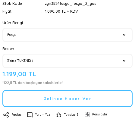
Stok Kodu
zyn3524fusya_fusya_3_yas
Fiyat
1.090,00 TL + KDV
Ürün Rengi
Beden
1.199,00 TL
*122,11 TL den başlayan taksitlerle!
Gelince Haber Ver
Karşılaştır
Paylaş
Yorum Yaz
Tavsiye Et