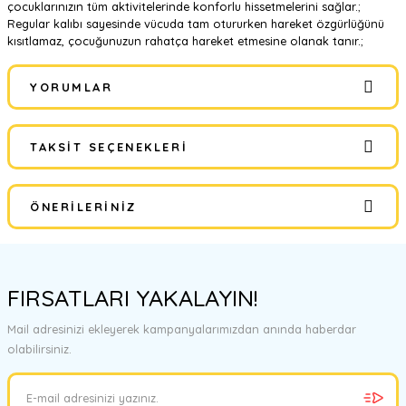
çocuklarınızın tüm aktivitelerinde konforlu hissetmelerini sağlar.;
Regular kalıbı sayesinde vücuda tam otururken hareket özgürlüğünü
kısıtlamaz, çocuğunuzun rahatça hareket etmesine olanak tanır.;
YORUMLAR
TAKSIT SEÇENEKLERI
Bu ürüne ilk yorumu siz yapın!
ÖNERILERINIZ
Yorum Yaz
Bu ürünün fiyat bilgisi, resim, ürün açıklamalarında ve diğer
konularda yetersiz gördüğünüz noktaları öneri formunu kullanarak
FIRSATLARI YAKALAYIN!
tarafımıza iletebilirsiniz.
Görüş ve önerileriniz için teşekkür ederiz.
Mail adresinizi ekleyerek kampanyalarımızdan anında haberdar
olabilirsiniz.
Ürün resmi kalitesiz, bozuk veya görüntülenemiyor.
Ürün açıklamasında eksik bilgiler bulunuyor.