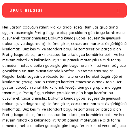
ÜRÜN BILGISI
Her yaştan çocuğun rahatlıkla kullanabileceği, tüm yaş gruplarına
uygun tasarımıyla Pretty fuşya elbise, çocukların gün boyu konforunu
düşünerek tasarlanmıştır.; Dokuma kumaş yapısı sayesinde yumuşak
dokunuşu ve dayanıklılığı ile öne çıkar; çocukların hareket özgürlüğünü
kısıtlamaz.; Düz kesimi ve standart boyu ile zamansız bir parça olan
Pretty fuşya elbise, farklı aksesuarlarla kolayca kombinlenebilir ve her
mevsim rahatlıkla kullanılabilir.; %100 pamuk materyali ile cildi tahriş
etmeden, nefes alabilen yapısıyla gün boyu ferahlık hissi verir; böylece
çocuklarınızın tüm aktivitelerinde konforlu hissetmelerini sağlar.;
Regular kalıbı sayesinde vücuda tam otururken hareket özgürlüğünü
kısıtlamaz, çocuğunuzun rahatça hareket etmesine olanak tanır.;Her
yaştan çocuğun rahatlıkla kullanabileceği, tüm yaş gruplarına uygun
tasarımıyla Pretty fuşya elbise, çocukların gün boyu konforunu
düşünerek tasarlanmıştır.; Dokuma kumaş yapısı sayesinde yumuşak
dokunuşu ve dayanıklılığı ile öne çıkar; çocukların hareket özgürlüğünü
kısıtlamaz.; Düz kesimi ve standart boyu ile zamansız bir parça olan
Pretty fuşya elbise, farklı aksesuarlarla kolayca kombinlenebilir ve her
mevsim rahatlıkla kullanılabilir.; %100 pamuk materyali ile cildi tahriş
etmeden, nefes alabilen yapısıyla gün boyu ferahlık hissi verir; böylece