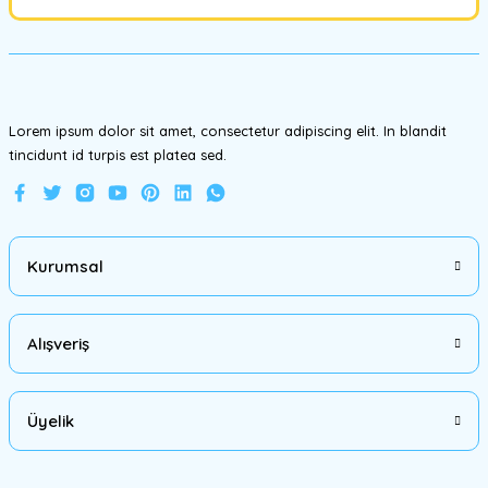
Ürün bilgilerinde hatalar bulunuyor.
Ürün fiyatı diğer sitelerden daha pahalı.
Bu ürüne benzer farklı alternatifler olmalı.
Lorem ipsum dolor sit amet, consectetur adipiscing elit. In blandit
tincidunt id turpis est platea sed.
Gönder
Kurumsal
Alışveriş
Üyelik