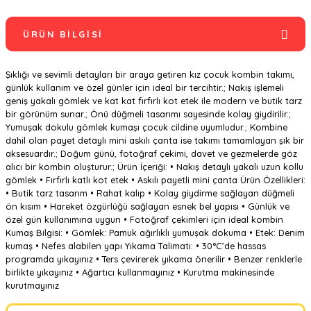
ÜRÜN BILGISI
Şıklığı ve sevimli detayları bir araya getiren kız çocuk kombin takımı,
günlük kullanım ve özel günler için ideal bir tercihtir.; Nakış işlemeli
geniş yakalı gömlek ve kat kat fırfırlı kot etek ile modern ve butik tarz
bir görünüm sunar.; Önü düğmeli tasarımı sayesinde kolay giydirilir.;
Yumuşak dokulu gömlek kumaşı çocuk cildine uyumludur.; Kombine
dahil olan payet detaylı mini askılı çanta ise takımı tamamlayan şık bir
aksesuardır.; Doğum günü, fotoğraf çekimi, davet ve gezmelerde göz
alıcı bir kombin oluşturur.; Ürün İçeriği: • Nakış detaylı yakalı uzun kollu
gömlek • Fırfırlı katlı kot etek • Askılı payetli mini çanta Ürün Özellikleri:
• Butik tarz tasarım • Rahat kalıp • Kolay giydirme sağlayan düğmeli
ön kısım • Hareket özgürlüğü sağlayan esnek bel yapısı • Günlük ve
özel gün kullanımına uygun • Fotoğraf çekimleri için ideal kombin
Kumaş Bilgisi: • Gömlek: Pamuk ağırlıklı yumuşak dokuma • Etek: Denim
kumaş • Nefes alabilen yapı Yıkama Talimatı: • 30°C’de hassas
programda yıkayınız • Ters çevirerek yıkama önerilir • Benzer renklerle
birlikte yıkayınız • Ağartıcı kullanmayınız • Kurutma makinesinde
kurutmayınız