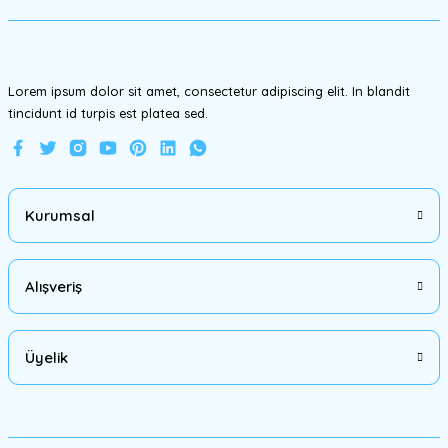
Ürün fiyatı diğer sitelerden daha pahalı.
Bu ürüne benzer farklı alternatifler olmalı.
Lorem ipsum dolor sit amet, consectetur adipiscing elit. In blandit
tincidunt id turpis est platea sed.
Gönder
Kurumsal
Alışveriş
Üyelik