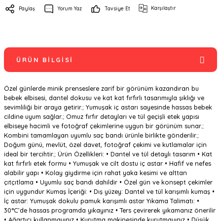
Karşılaştır
Paylaş
Yorum Yaz
Tavsiye Et
ÜRÜN BILGISI
Özel günlerde minik prenseslere zarif bir görünüm kazandıran bu
bebek elbisesi, dantel dokusu ve kat kat fırfırlı tasarımıyla şıklığı ve
sevimliliği bir araya getirir.; Yumuşak iç astarı sayesinde hassas bebek
cildine uyum sağlar.; Omuz fırfır detayları ve tül geçişli etek yapısı
elbiseye hacimli ve fotoğraf çekimlerine uygun bir görünüm sunar.;
Kombini tamamlayan uyumlu saç bandı ürünle birlikte gönderilir.;
Doğum günü, mevlüt, özel davet, fotoğraf çekimi ve kutlamalar için
ideal bir tercihtir.; Ürün Özellikleri: • Dantel ve tül detaylı tasarım • Kat
kat fırfırlı etek formu • Yumuşak ve cilt dostu iç astar • Hafif ve nefes
alabilir yapı • Kolay giydirme için rahat yaka kesimi ve alttan
çıtçıtlama • Uyumlu saç bandı dahildir • Özel gün ve konsept çekimler
için uygundur Kumaş İçeriği: • Dış yüzey: Dantel ve tül karışımlı kumaş •
İç astar: Yumuşak dokulu pamuk karışımlı astar Yıkama Talimatı: •
30°C’de hassas programda yıkayınız • Ters çevirerek yıkamanız önerilir
• Ağartıcı kullanmayınız • Kurutma makinesinde kurutmayınız • Düşük