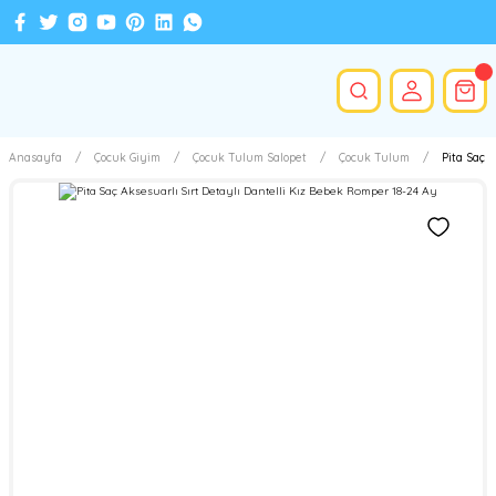
Anasayfa
Çocuk Giyim
Çocuk Tulum Salopet
Çocuk Tulum
Pita Saç 