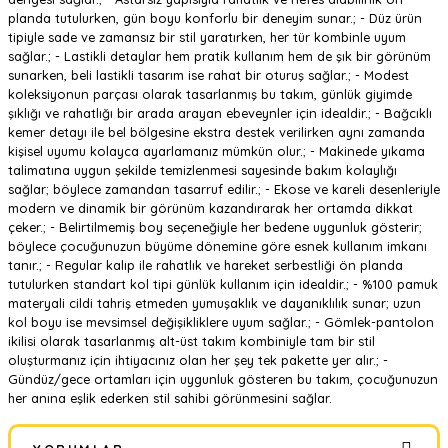
planda tutulurken, gün boyu konforlu bir deneyim sunar.; - Düz ürün
tipiyle sade ve zamansız bir stil yaratırken, her tür kombinle uyum
sağlar.; - Lastikli detaylar hem pratik kullanım hem de şık bir görünüm
sunarken, beli lastikli tasarım ise rahat bir oturuş sağlar.; - Modest
koleksiyonun parçası olarak tasarlanmış bu takım, günlük giyimde
şıklığı ve rahatlığı bir arada arayan ebeveynler için idealdir.; - Bağcıklı
kemer detayı ile bel bölgesine ekstra destek verilirken aynı zamanda
kişisel uyumu kolayca ayarlamanız mümkün olur.; - Makinede yıkama
talimatına uygun şekilde temizlenmesi sayesinde bakım kolaylığı
sağlar; böylece zamandan tasarruf edilir.; - Ekose ve kareli desenleriyle
modern ve dinamik bir görünüm kazandırarak her ortamda dikkat
çeker.; - Belirtilmemiş boy seçeneğiyle her bedene uygunluk gösterir;
böylece çocuğunuzun büyüme dönemine göre esnek kullanım imkanı
tanır.; - Regular kalıp ile rahatlık ve hareket serbestliği ön planda
tutulurken standart kol tipi günlük kullanım için idealdir.; - %100 pamuk
materyali cildi tahriş etmeden yumuşaklık ve dayanıklılık sunar; uzun
kol boyu ise mevsimsel değişikliklere uyum sağlar.; - Gömlek-pantolon
ikilisi olarak tasarlanmış alt-üst takım kombiniyle tam bir stil
oluşturmanız için ihtiyacınız olan her şey tek pakette yer alır.; -
Gündüz/gece ortamları için uygunluk gösteren bu takım, çocuğunuzun
her anına eşlik ederken stil sahibi görünmesini sağlar.