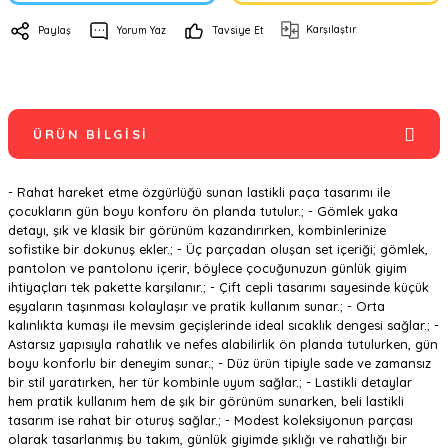
Karşılaştır
Paylaş
Yorum Yaz
Tavsiye Et
ÜRÜN BILGISI
- Rahat hareket etme özgürlüğü sunan lastikli paça tasarımı ile
çocukların gün boyu konforu ön planda tutulur.; - Gömlek yaka
detayı, şık ve klasik bir görünüm kazandırırken, kombinlerinize
sofistike bir dokunuş ekler.; - Üç parçadan oluşan set içeriği; gömlek,
pantolon ve pantolonu içerir, böylece çocuğunuzun günlük giyim
ihtiyaçları tek pakette karşılanır.; - Çift cepli tasarımı sayesinde küçük
eşyaların taşınması kolaylaşır ve pratik kullanım sunar.; - Orta
kalınlıkta kumaşı ile mevsim geçişlerinde ideal sıcaklık dengesi sağlar.; -
Astarsız yapısıyla rahatlık ve nefes alabilirlik ön planda tutulurken, gün
boyu konforlu bir deneyim sunar.; - Düz ürün tipiyle sade ve zamansız
bir stil yaratırken, her tür kombinle uyum sağlar.; - Lastikli detaylar
hem pratik kullanım hem de şık bir görünüm sunarken, beli lastikli
tasarım ise rahat bir oturuş sağlar.; - Modest koleksiyonun parçası
olarak tasarlanmış bu takım, günlük giyimde şıklığı ve rahatlığı bir