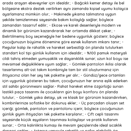
arada arayan ebeveynler için idealdir.; - Bağcıklı kemer detayı ile bel
bölgesine ekstra destek verilirken aynı zamanda kişisel uyumu kolayca
ayarlamanız mümkün olur.; - Makinede yıkama talimatına uygun
şekilde temizlenmesi sayesinde bakım kolaylığı sağlar; böylece
zamandan tasarruf edilir.; - Ekose ve kareli desenleriyle modern ve
dinamik bir görünüm kazandırarak her ortamda dikkat çeker.; -
Belirtilmemiş boy seçeneğiyle her bedene uygunluk gösterir; böylece
çocuğunuzun büyüme dönemine göre esnek kullanım imkanı tanır.; -
Regular kalıp ile rahatlık ve hareket serbestliği ön planda tutulurken
standart kol tipi günlük kullanım için idealdir.; - %100 pamuk materyali
cildi tahriş etmeden yumuşaklık ve dayanıklılık sunar; uzun kol boyu ise
mevsimsel değişikliklere uyum sağlar.; - Gömlek-pantolon ikilisi olarak
tasarlanmış alt-üst takım kombiniyle tam bir stil oluşturmanız için
ihtiyacınız olan her şey tek pakette yer alır.; - Gündüz/gece ortamları
için uygunluk gösteren bu takım, çocuğunuzun her anına eşlik ederken
stil sahibi görünmesini sağlar.- Rahat hareket etme özgürlüğü sunan
lastikli paça tasarımı ile çocukların gün boyu konforu ön planda
tutulur.; - Gömlek yaka detayı, şık ve klasik bir görünüm kazandırırken,
kombinlerinize sofistike bir dokunuş ekler.; - Üç parçadan oluşan set
içeriği; gömlek, pantolon ve pantolonu içerir, böylece çocuğunuzun
günlük giyim ihtiyaçları tek pakette karşılanır.; - Çift cepli tasarımı
sayesinde küçük eşyaların taşınması kolaylaşır ve pratik kullanım
sunar.; - Orta kalınlıkta kumaşı ile mevsim geçişlerinde ideal sıcaklık
dengesi sağlar.; - Astarsız yapısıyla rahatlık ve nefes alabilirlik ön