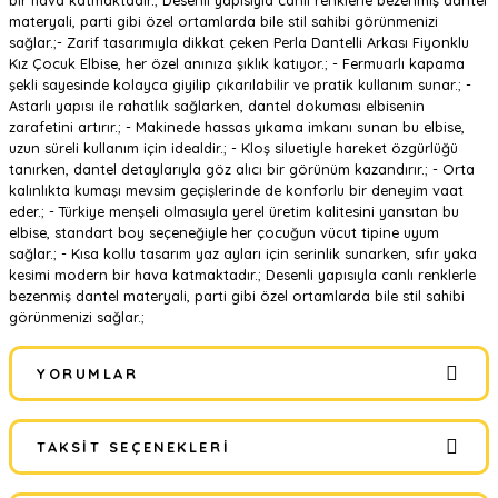
bir hava katmaktadır.; Desenli yapısıyla canlı renklerle bezenmiş dantel
materyali, parti gibi özel ortamlarda bile stil sahibi görünmenizi
sağlar.;- Zarif tasarımıyla dikkat çeken Perla Dantelli Arkası Fiyonklu
Kız Çocuk Elbise, her özel anınıza şıklık katıyor.; - Fermuarlı kapama
şekli sayesinde kolayca giyilip çıkarılabilir ve pratik kullanım sunar.; -
Astarlı yapısı ile rahatlık sağlarken, dantel dokuması elbisenin
zarafetini artırır.; - Makinede hassas yıkama imkanı sunan bu elbise,
uzun süreli kullanım için idealdir.; - Kloş siluetiyle hareket özgürlüğü
tanırken, dantel detaylarıyla göz alıcı bir görünüm kazandırır.; - Orta
kalınlıkta kumaşı mevsim geçişlerinde de konforlu bir deneyim vaat
eder.; - Türkiye menşeli olmasıyla yerel üretim kalitesini yansıtan bu
elbise, standart boy seçeneğiyle her çocuğun vücut tipine uyum
sağlar.; - Kısa kollu tasarım yaz ayları için serinlik sunarken, sıfır yaka
kesimi modern bir hava katmaktadır.; Desenli yapısıyla canlı renklerle
bezenmiş dantel materyali, parti gibi özel ortamlarda bile stil sahibi
görünmenizi sağlar.;
YORUMLAR
TAKSIT SEÇENEKLERI
Bu ürüne ilk yorumu siz yapın!