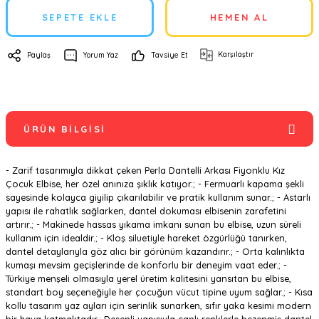
SEPETE EKLE
HEMEN AL
Karşılaştır
Paylaş
Yorum Yaz
Tavsiye Et
ÜRÜN BILGISI
- Zarif tasarımıyla dikkat çeken Perla Dantelli Arkası Fiyonklu Kız
Çocuk Elbise, her özel anınıza şıklık katıyor.; - Fermuarlı kapama şekli
sayesinde kolayca giyilip çıkarılabilir ve pratik kullanım sunar.; - Astarlı
yapısı ile rahatlık sağlarken, dantel dokuması elbisenin zarafetini
artırır.; - Makinede hassas yıkama imkanı sunan bu elbise, uzun süreli
kullanım için idealdir.; - Kloş siluetiyle hareket özgürlüğü tanırken,
dantel detaylarıyla göz alıcı bir görünüm kazandırır.; - Orta kalınlıkta
kumaşı mevsim geçişlerinde de konforlu bir deneyim vaat eder.; -
Türkiye menşeli olmasıyla yerel üretim kalitesini yansıtan bu elbise,
standart boy seçeneğiyle her çocuğun vücut tipine uyum sağlar.; - Kısa
kollu tasarım yaz ayları için serinlik sunarken, sıfır yaka kesimi modern