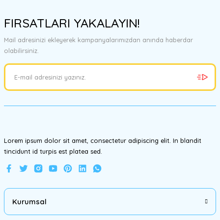
Bu ürünün fiyat bilgisi, resim, ürün açıklamalarında ve diğer
konularda yetersiz gördüğünüz noktaları öneri formunu kullanarak
FIRSATLARI YAKALAYIN!
tarafımıza iletebilirsiniz.
Görüş ve önerileriniz için teşekkür ederiz.
Mail adresinizi ekleyerek kampanyalarımızdan anında haberdar
olabilirsiniz.
Ürün resmi kalitesiz, bozuk veya görüntülenemiyor.
Ürün açıklamasında eksik bilgiler bulunuyor.
Ürün bilgilerinde hatalar bulunuyor.
Ürün fiyatı diğer sitelerden daha pahalı.
Bu ürüne benzer farklı alternatifler olmalı.
Lorem ipsum dolor sit amet, consectetur adipiscing elit. In blandit
tincidunt id turpis est platea sed.
Gönder
Kurumsal