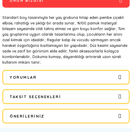
ÜRÜN BILGISI
Standart boy tasarımıyla her yaş grubuna hitap eden pembe çiçekli
elbise, rahatlığı ve şıklığı bir arada sunar.; %100 pamuk materyal
bileşeni sayesinde cildi tahriş etmez ve gün boyu konfor sağlar.; Tüm
yaş gruplarına uygun olarak tasarlanmış olup, çocukların her anını
özel kılmak için idealdir.; Regular kalıp ile vücudu sarmayan ancak
hareket özgürlüğünü kısıtlamayan bir yapıdadır.; Düz kesimi sayesinde
sade ve zarif bir görünüm elde edilir; farklı aksesuarlarla kolayca
kombinlenebilir.; Dokuma kumaşı, dayanıklılığı artırarak uzun süreli
kullanım imkanı tanır.;
YORUMLAR
TAKSIT SEÇENEKLERI
Bu ürüne ilk yorumu siz yapın!
ÖNERILERINIZ
Yorum Yaz