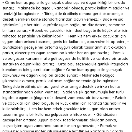
- Örme kumaş yapısı ile yumuşak dokunuşu ve dayanıklılığı bir arada
sunar.; - Makinede kolayca yıkanabilir olması, pratik kullanım sağlar ve
temizliği kolaylaştırır.; - Türkiye'de üretilmiş olması, yerel ekonomiye
destek verirken kalite standartlarından ödün vermez.; - Sade ve şık
görünümüyle her türlü kıyafetle uyum sağlayan düz deseni, zamansız
bir tarz sunar.; - Bebek ve çocuklar için ideal boyutu ile küçük eller için
rahatça taşınabilir ve kullanılabilir.; - Hem kız hem erkek çocuklar için
uygun olan unisex tasarımı, geniş bir kullanıcı yelpazesine hitap eder.; -
Gündüzden geceye her ortama uygun olarak tasarlanmıştır; okuldan
parka, alışverişten oyun zamanına kadar her an yanınızda.; - Pamuk
ve polyester karışımı materyali sayesinde hafiflik ve konforu bir arada
sunarken dayanıklılığı artırır.; - Orta boy seçeneğiyle günlük ihtiyaçları
karşılamak için yeterli alan sağlar.- Örme kumaş yapısı ile yumuşak
dokunuşu ve dayanıklılığı bir arada sunar.; - Makinede kolayca
yıkanabilir olması, pratik kullanım sağlar ve temizliği kolaylaştırır.; -
Türkiye'de üretilmiş olması, yerel ekonomiye destek verirken kalite
standartlarından ödün vermez.; - Sade ve şık görünümüyle her türlü
kıyafetle uyum sağlayan düz deseni, zamansız bir tarz sunar.; - Bebek
ve çocuklar için ideal boyutu ile küçük eller için rahatça taşınabilir ve
kullanılabilir.; - Hem kız hem erkek çocuklar için uygun olan unisex
tasarımı, geniş bir kullanıcı yelpazesine hitap eder.; - Gündüzden
geceye her ortama uygun olarak tasarlanmıştır; okuldan parka,
alışverişten oyun zamanına kadar her an yanınızda.; - Pamuk ve
polyester karışımı materyali sayesinde hafiflik ve konforu bir arada