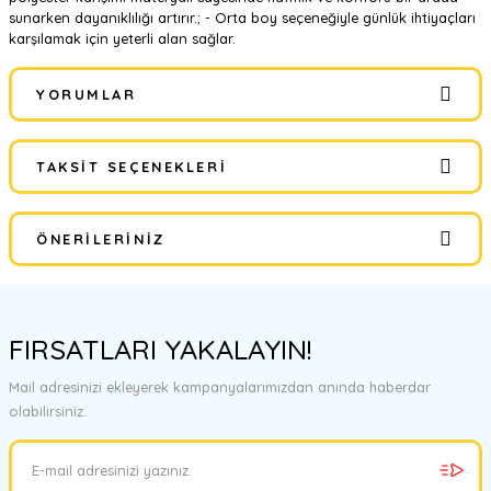
sunarken dayanıklılığı artırır.; - Orta boy seçeneğiyle günlük ihtiyaçları
karşılamak için yeterli alan sağlar.
YORUMLAR
TAKSIT SEÇENEKLERI
Bu ürüne ilk yorumu siz yapın!
ÖNERILERINIZ
Yorum Yaz
Bu ürünün fiyat bilgisi, resim, ürün açıklamalarında ve diğer
konularda yetersiz gördüğünüz noktaları öneri formunu kullanarak
FIRSATLARI YAKALAYIN!
tarafımıza iletebilirsiniz.
Görüş ve önerileriniz için teşekkür ederiz.
Mail adresinizi ekleyerek kampanyalarımızdan anında haberdar
olabilirsiniz.
Ürün resmi kalitesiz, bozuk veya görüntülenemiyor.
Ürün açıklamasında eksik bilgiler bulunuyor.
Ürün bilgilerinde hatalar bulunuyor.