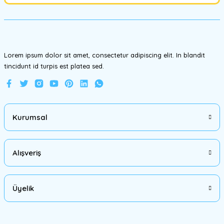
Ürün fiyatı diğer sitelerden daha pahalı.
Bu ürüne benzer farklı alternatifler olmalı.
Lorem ipsum dolor sit amet, consectetur adipiscing elit. In blandit
tincidunt id turpis est platea sed.
Gönder
Kurumsal
Alışveriş
Üyelik