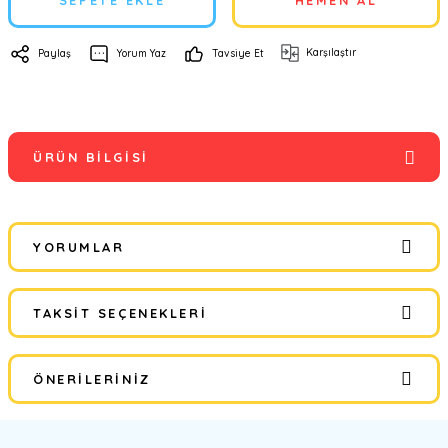
SEPETE EKLE
HEMEN AL
Karşılaştır
Paylaş
Yorum Yaz
Tavsiye Et
ÜRÜN BILGISI
YORUMLAR
TAKSIT SEÇENEKLERI
Bu ürüne ilk yorumu siz yapın!
ÖNERILERINIZ
Yorum Yaz
Bu ürünün fiyat bilgisi, resim, ürün açıklamalarında ve diğer