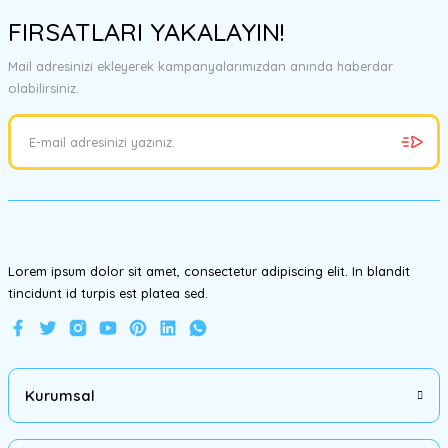
konularda yetersiz gördüğünüz noktaları öneri formunu kullanarak
FIRSATLARI YAKALAYIN!
tarafımıza iletebilirsiniz.
Görüş ve önerileriniz için teşekkür ederiz.
Mail adresinizi ekleyerek kampanyalarımızdan anında haberdar
olabilirsiniz.
Ürün resmi kalitesiz, bozuk veya görüntülenemiyor.
Ürün açıklamasında eksik bilgiler bulunuyor.
Ürün bilgilerinde hatalar bulunuyor.
Ürün fiyatı diğer sitelerden daha pahalı.
Bu ürüne benzer farklı alternatifler olmalı.
Lorem ipsum dolor sit amet, consectetur adipiscing elit. In blandit
tincidunt id turpis est platea sed.
Gönder
Kurumsal