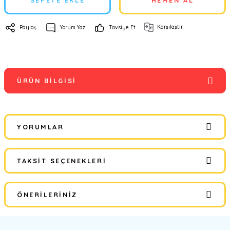
SEPETE EKLE
HEMEN AL
Karşılaştır
Paylaş
Yorum Yaz
Tavsiye Et
ÜRÜN BILGISI
YORUMLAR
TAKSIT SEÇENEKLERI
Bu ürüne ilk yorumu siz yapın!
ÖNERILERINIZ
Yorum Yaz
Bu ürünün fiyat bilgisi, resim, ürün açıklamalarında ve diğer