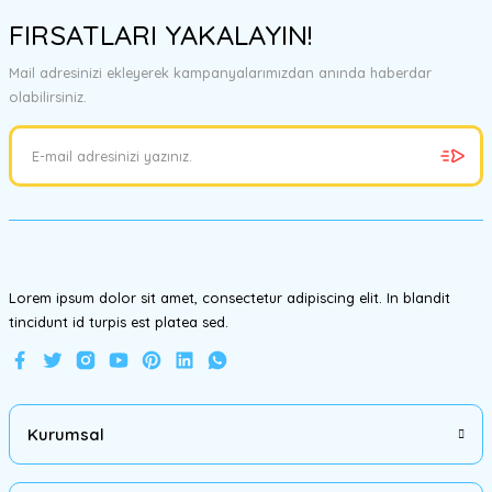
konularda yetersiz gördüğünüz noktaları öneri formunu kullanarak
FIRSATLARI YAKALAYIN!
tarafımıza iletebilirsiniz.
Görüş ve önerileriniz için teşekkür ederiz.
Mail adresinizi ekleyerek kampanyalarımızdan anında haberdar
olabilirsiniz.
Ürün resmi kalitesiz, bozuk veya görüntülenemiyor.
Ürün açıklamasında eksik bilgiler bulunuyor.
Ürün bilgilerinde hatalar bulunuyor.
Ürün fiyatı diğer sitelerden daha pahalı.
Bu ürüne benzer farklı alternatifler olmalı.
Lorem ipsum dolor sit amet, consectetur adipiscing elit. In blandit
tincidunt id turpis est platea sed.
Gönder
Kurumsal