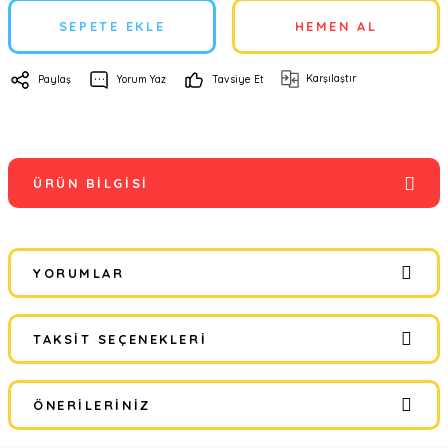
SEPETE EKLE
HEMEN AL
Karşılaştır
Paylaş
Yorum Yaz
Tavsiye Et
ÜRÜN BILGISI
YORUMLAR
TAKSIT SEÇENEKLERI
Bu ürüne ilk yorumu siz yapın!
ÖNERILERINIZ
Yorum Yaz