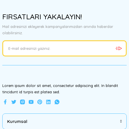
Bu ürünün fiyat bilgisi, resim, ürün açıklamalarında ve diğer
konularda yetersiz gördüğünüz noktaları öneri formunu kullanarak
FIRSATLARI YAKALAYIN!
tarafımıza iletebilirsiniz.
Görüş ve önerileriniz için teşekkür ederiz.
Mail adresinizi ekleyerek kampanyalarımızdan anında haberdar
olabilirsiniz.
Ürün resmi kalitesiz, bozuk veya görüntülenemiyor.
Ürün açıklamasında eksik bilgiler bulunuyor.
Ürün bilgilerinde hatalar bulunuyor.
Ürün fiyatı diğer sitelerden daha pahalı.
Bu ürüne benzer farklı alternatifler olmalı.
Lorem ipsum dolor sit amet, consectetur adipiscing elit. In blandit
tincidunt id turpis est platea sed.
Gönder
Kurumsal