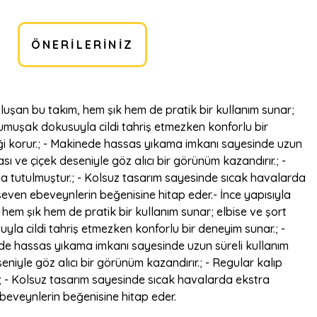
ÖNERILERINIZ
oluşan bu takım, hem şık hem de pratik bir kullanım sunar;
yumuşak dokusuyla cildi tahriş etmezken konforlu bir
iği korur.; - Makinede hassas yıkama imkanı sayesinde uzun
sı ve çiçek deseniyle göz alıcı bir görünüm kazandırır.; -
a tutulmuştur.; - Kolsuz tasarım sayesinde sıcak havalarda
seven ebeveynlerin beğenisine hitap eder.- İnce yapısıyla
hem şık hem de pratik bir kullanım sunar; elbise ve şort
la cildi tahriş etmezken konforlu bir deneyim sunar.; -
nede hassas yıkama imkanı sayesinde uzun süreli kullanım
eniyle göz alıcı bir görünüm kazandırır.; - Regular kalıp
.; - Kolsuz tasarım sayesinde sıcak havalarda ekstra
ebeveynlerin beğenisine hitap eder.