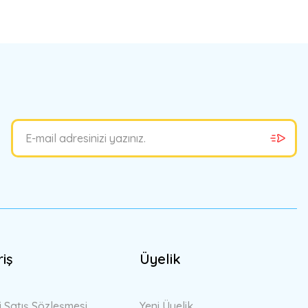
bilirsiniz.
riş
Üyelik
i Satış Sözleşmesi
Yeni Üyelik