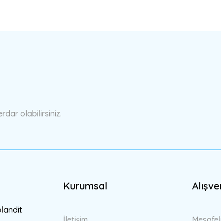
a yetersiz gördüğünüz noktaları öneri formunu kullanarak tarafımıza ilete
Bu ürüne ilk yorumu siz yapın!
Yorum Yaz
ar olabilirsiniz.
Kurumsal
Alışve
Gönder
blandit
İletişim
Mesafel