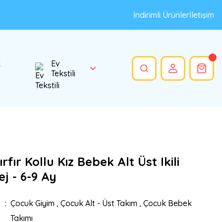
İndirimli Ürünler
İletişim
k
Ev
Tekstili
rfır Kollu Kız Bebek Alt Üst Ikili
j - 6-9 Ay
Çocuk Giyim
,
Çocuk Alt - Üst Takım
,
Çocuk Bebek
Takımı