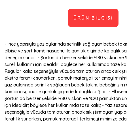
ÜRÜN BILGISI
- İnce yapısıyla yaz aylarında serinlik sağlayan bebek takı
elbise ve şort kombinasyonu ile günlük giyimde kolaylık sa
deneyim sunar.; - Şortun da benzer şekilde %80 viskon ve %
süreli kullanım için idealdir; böylece her kullanımda taze ka
Regular kalıp seçeneğiyle vücuda tam oturan ancak sıkıştı
ekstra ferahlık sunarken, pamuk materyali terlemeyi minimiz
yaz aylarında serinlik sağlayan bebek takım, bebeğinizin ra
kombinasyonu ile günlük giyimde kolaylık sağlar.; - Elbise
Şortun da benzer şekilde %80 viskon ve %20 pamuktan üretil
için idealdir; böylece her kullanımda taze kalır.; - Yaz sezo
seçeneğiyle vücuda tam oturan ancak sıkıştırmayan yapıda 
ferahlık sunarken, pamuk materyali terlemeyi minimize eder.