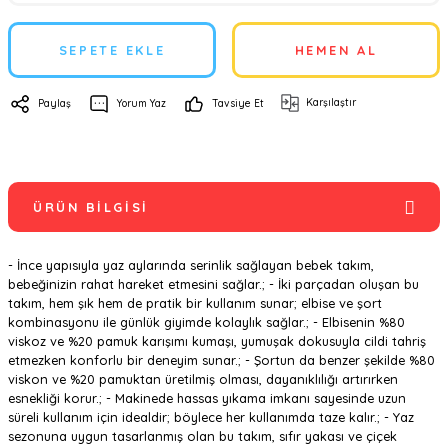
SEPETE EKLE
HEMEN AL
Karşılaştır
Paylaş
Yorum Yaz
Tavsiye Et
ÜRÜN BILGISI
- İnce yapısıyla yaz aylarında serinlik sağlayan bebek takım,
bebeğinizin rahat hareket etmesini sağlar.; - İki parçadan oluşan bu
takım, hem şık hem de pratik bir kullanım sunar; elbise ve şort
kombinasyonu ile günlük giyimde kolaylık sağlar.; - Elbisenin %80
viskoz ve %20 pamuk karışımı kumaşı, yumuşak dokusuyla cildi tahriş
etmezken konforlu bir deneyim sunar.; - Şortun da benzer şekilde %80
viskon ve %20 pamuktan üretilmiş olması, dayanıklılığı artırırken
esnekliği korur.; - Makinede hassas yıkama imkanı sayesinde uzun
süreli kullanım için idealdir; böylece her kullanımda taze kalır.; - Yaz
sezonuna uygun tasarlanmış olan bu takım, sıfır yakası ve çiçek