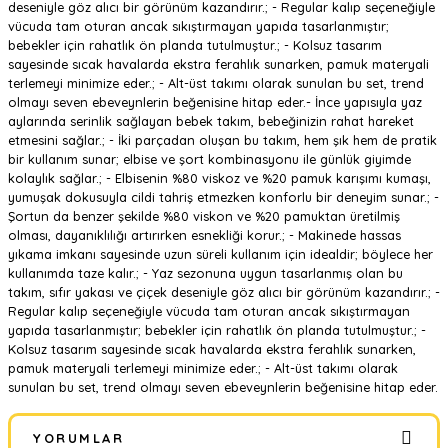
deseniyle göz alıcı bir görünüm kazandırır.; - Regular kalıp seçeneğiyle
vücuda tam oturan ancak sıkıştırmayan yapıda tasarlanmıştır;
bebekler için rahatlık ön planda tutulmuştur.; - Kolsuz tasarım
sayesinde sıcak havalarda ekstra ferahlık sunarken, pamuk materyali
terlemeyi minimize eder.; - Alt-üst takımı olarak sunulan bu set, trend
olmayı seven ebeveynlerin beğenisine hitap eder.- İnce yapısıyla yaz
aylarında serinlik sağlayan bebek takım, bebeğinizin rahat hareket
etmesini sağlar.; - İki parçadan oluşan bu takım, hem şık hem de pratik
bir kullanım sunar; elbise ve şort kombinasyonu ile günlük giyimde
kolaylık sağlar.; - Elbisenin %80 viskoz ve %20 pamuk karışımı kumaşı,
yumuşak dokusuyla cildi tahriş etmezken konforlu bir deneyim sunar.; -
Şortun da benzer şekilde %80 viskon ve %20 pamuktan üretilmiş
olması, dayanıklılığı artırırken esnekliği korur.; - Makinede hassas
yıkama imkanı sayesinde uzun süreli kullanım için idealdir; böylece her
kullanımda taze kalır.; - Yaz sezonuna uygun tasarlanmış olan bu
takım, sıfır yakası ve çiçek deseniyle göz alıcı bir görünüm kazandırır.; -
Regular kalıp seçeneğiyle vücuda tam oturan ancak sıkıştırmayan
yapıda tasarlanmıştır; bebekler için rahatlık ön planda tutulmuştur.; -
Kolsuz tasarım sayesinde sıcak havalarda ekstra ferahlık sunarken,
pamuk materyali terlemeyi minimize eder.; - Alt-üst takımı olarak
sunulan bu set, trend olmayı seven ebeveynlerin beğenisine hitap eder.
YORUMLAR