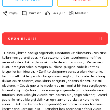
SEPETE EKLE
HEMEN AL
Karşılaştır
Paylaş
Yorum Yaz
Tavsiye Et
ÜRÜN BILGISI
- Hassas yıkama özelliği sayesinde, Montania kız elbisesinin uzun süreli
kullanımını garanti eder.; - Yaz sezonuna özel tasarlanmış, hafif ve
nefes alabilen dokusuyla sıcak günlerde konfor sunar.; - Kemer veya
kuşak detayına sahip olmayan bu elbise, şıklığına sadelik katmak
isteyenler için idealdir.; - Zarif koleksiyonun parçası olan Montania,
her türlü etkinlikte göz alıcı bir görünüm sağlar.; - Fiyonklu detaylarıyla
dikkat çeken tasarım, çocukların enerjisini yansıtan dinamik bir stil
oluşturur.; - Cepsiz yapısı ile modern ve minimalist bir tarz sergileyerek
hareket özgürlüğü tanır.; - İnce kumaşı sayesinde yaz aylarında serin
tutarken, ince kalıbıyla vücuda tam oturan bir yapıya sahiptir.; - Astarlı
yapısı ile rahatlıkla giyilebilirken aynı zamanda ekstra koruma da
sunar.; - Dokuma kumaş tipi dayanıklılığı arttırarak ürünün formunu
korumasına yardımcı olur.; - Standart boy seçeneğiyle farklı vücut