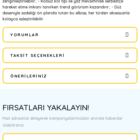
zenginleştirilebilir.; - Kolsuz kol tipi ile yaz mevsiminde serbestçe
hareket etme imkanı tanırken trend görünüm kazandırır.; - Düz
deseniyle sadeliği ön planda tutan bu elbise, her türden aksesuarla
kolayca eşleştirilebilir.
YORUMLAR
TAKSIT SEÇENEKLERI
Bu ürüne ilk yorumu siz yapın!
ÖNERILERINIZ
Yorum Yaz
Bu ürünün fiyat bilgisi, resim, ürün açıklamalarında ve diğer
konularda yetersiz gördüğünüz noktaları öneri formunu kullanarak
FIRSATLARI YAKALAYIN!
tarafımıza iletebilirsiniz.
Görüş ve önerileriniz için teşekkür ederiz.
Mail adresinizi ekleyerek kampanyalarımızdan anında haberdar
olabilirsiniz.
Ürün resmi kalitesiz, bozuk veya görüntülenemiyor.
Ürün açıklamasında eksik bilgiler bulunuyor.