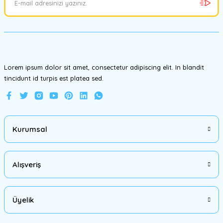
Ürün bilgilerinde hatalar bulunuyor.
Ürün fiyatı diğer sitelerden daha pahalı.
Bu ürüne benzer farklı alternatifler olmalı.
Lorem ipsum dolor sit amet, consectetur adipiscing elit. In blandit
tincidunt id turpis est platea sed.
Gönder
Kurumsal
Alışveriş
Üyelik