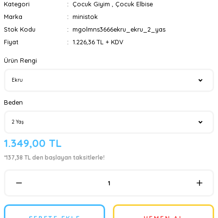
Kategori
Çocuk Giyim
,
Çocuk Elbise
Marka
ministok
Stok Kodu
mgolmns3666ekru_ekru_2_yas
Fiyat
1.226,36 TL + KDV
Ürün Rengi
Beden
1.349,00 TL
*137,38 TL den başlayan taksitlerle!