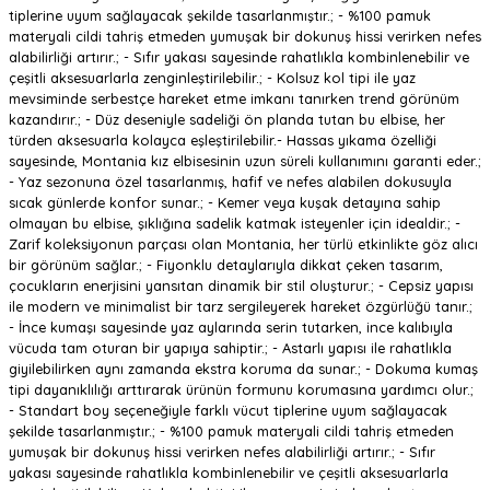
tiplerine uyum sağlayacak şekilde tasarlanmıştır.; - %100 pamuk
materyali cildi tahriş etmeden yumuşak bir dokunuş hissi verirken nefes
alabilirliği artırır.; - Sıfır yakası sayesinde rahatlıkla kombinlenebilir ve
çeşitli aksesuarlarla zenginleştirilebilir.; - Kolsuz kol tipi ile yaz
mevsiminde serbestçe hareket etme imkanı tanırken trend görünüm
kazandırır.; - Düz deseniyle sadeliği ön planda tutan bu elbise, her
türden aksesuarla kolayca eşleştirilebilir.- Hassas yıkama özelliği
sayesinde, Montania kız elbisesinin uzun süreli kullanımını garanti eder.;
- Yaz sezonuna özel tasarlanmış, hafif ve nefes alabilen dokusuyla
sıcak günlerde konfor sunar.; - Kemer veya kuşak detayına sahip
olmayan bu elbise, şıklığına sadelik katmak isteyenler için idealdir.; -
Zarif koleksiyonun parçası olan Montania, her türlü etkinlikte göz alıcı
bir görünüm sağlar.; - Fiyonklu detaylarıyla dikkat çeken tasarım,
çocukların enerjisini yansıtan dinamik bir stil oluşturur.; - Cepsiz yapısı
ile modern ve minimalist bir tarz sergileyerek hareket özgürlüğü tanır.;
- İnce kumaşı sayesinde yaz aylarında serin tutarken, ince kalıbıyla
vücuda tam oturan bir yapıya sahiptir.; - Astarlı yapısı ile rahatlıkla
giyilebilirken aynı zamanda ekstra koruma da sunar.; - Dokuma kumaş
tipi dayanıklılığı arttırarak ürünün formunu korumasına yardımcı olur.;
- Standart boy seçeneğiyle farklı vücut tiplerine uyum sağlayacak
şekilde tasarlanmıştır.; - %100 pamuk materyali cildi tahriş etmeden
yumuşak bir dokunuş hissi verirken nefes alabilirliği artırır.; - Sıfır
yakası sayesinde rahatlıkla kombinlenebilir ve çeşitli aksesuarlarla