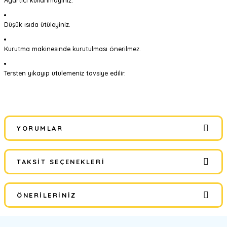
Ağartıcı kullanmayınız.
Düşük ısıda ütüleyiniz.
Kurutma makinesinde kurutulması önerilmez.
Tersten yıkayıp ütülemeniz tavsiye edilir.
YORUMLAR
TAKSIT SEÇENEKLERI
Bu ürüne ilk yorumu siz yapın!
ÖNERILERINIZ
Yorum Yaz
Bu ürünün fiyat bilgisi, resim, ürün açıklamalarında ve diğer