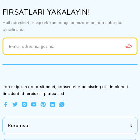
konularda yetersiz gördüğünüz noktaları öneri formunu kullanarak
FIRSATLARI YAKALAYIN!
tarafımıza iletebilirsiniz.
Görüş ve önerileriniz için teşekkür ederiz.
Mail adresinizi ekleyerek kampanyalarımızdan anında haberdar
olabilirsiniz.
Ürün resmi kalitesiz, bozuk veya görüntülenemiyor.
Ürün açıklamasında eksik bilgiler bulunuyor.
Ürün bilgilerinde hatalar bulunuyor.
Ürün fiyatı diğer sitelerden daha pahalı.
Bu ürüne benzer farklı alternatifler olmalı.
Lorem ipsum dolor sit amet, consectetur adipiscing elit. In blandit
tincidunt id turpis est platea sed.
Gönder
Kurumsal