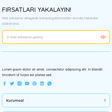
konularda yetersiz gördüğünüz noktaları öneri formunu kullanarak
FIRSATLARI YAKALAYIN!
tarafımıza iletebilirsiniz.
Görüş ve önerileriniz için teşekkür ederiz.
Mail adresinizi ekleyerek kampanyalarımızdan anında haberdar
olabilirsiniz.
Ürün resmi kalitesiz, bozuk veya görüntülenemiyor.
Ürün açıklamasında eksik bilgiler bulunuyor.
Ürün bilgilerinde hatalar bulunuyor.
Ürün fiyatı diğer sitelerden daha pahalı.
Bu ürüne benzer farklı alternatifler olmalı.
Lorem ipsum dolor sit amet, consectetur adipiscing elit. In blandit
tincidunt id turpis est platea sed.
Gönder
Kurumsal