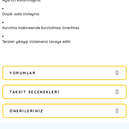
Ağartıcı kullanmayınız.
Düşük ısıda ütüleyiniz.
Kurutma makinesinde kurutulması önerilmez.
Tersten yıkayıp ütülemeniz tavsiye edilir.
YORUMLAR
TAKSIT SEÇENEKLERI
Bu ürüne ilk yorumu siz yapın!
ÖNERILERINIZ
Yorum Yaz
Bu ürünün fiyat bilgisi, resim, ürün açıklamalarında ve diğer