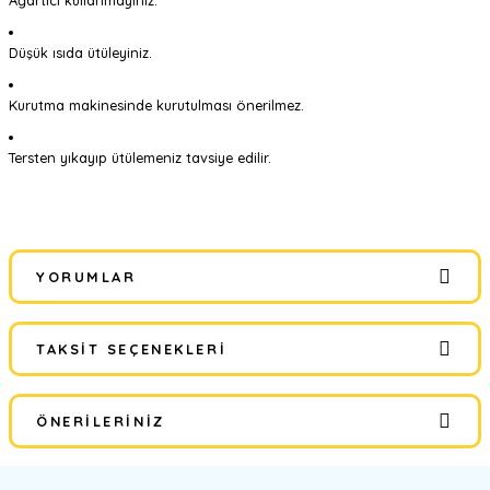
Ağartıcı kullanmayınız.
Düşük ısıda ütüleyiniz.
Kurutma makinesinde kurutulması önerilmez.
Tersten yıkayıp ütülemeniz tavsiye edilir.
YORUMLAR
TAKSIT SEÇENEKLERI
Bu ürüne ilk yorumu siz yapın!
ÖNERILERINIZ
Yorum Yaz
Bu ürünün fiyat bilgisi, resim, ürün açıklamalarında ve diğer