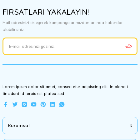
konularda yetersiz gördüğünüz noktaları öneri formunu kullanarak
FIRSATLARI YAKALAYIN!
tarafımıza iletebilirsiniz.
Görüş ve önerileriniz için teşekkür ederiz.
Mail adresinizi ekleyerek kampanyalarımızdan anında haberdar
olabilirsiniz.
Ürün resmi kalitesiz, bozuk veya görüntülenemiyor.
Ürün açıklamasında eksik bilgiler bulunuyor.
Ürün bilgilerinde hatalar bulunuyor.
Ürün fiyatı diğer sitelerden daha pahalı.
Bu ürüne benzer farklı alternatifler olmalı.
Lorem ipsum dolor sit amet, consectetur adipiscing elit. In blandit
tincidunt id turpis est platea sed.
Gönder
Kurumsal