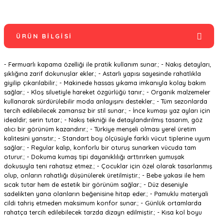
ÜRÜN BILGISI
- Fermuarlı kapama özelliği ile pratik kullanım sunar.; - Nakış detayları,
şıklığına zarif dokunuşlar ekler.; - Astarlı yapısı sayesinde rahatlıkla
giyilip çıkarılabilir.; - Makinede hassas yıkama imkanıyla kolay bakım
sağlar.; - Kloş siluetiyle hareket özgürlüğü tanır.; - Organik malzemeler
kullanarak sürdürülebilir moda anlayışını destekler.; - Tüm sezonlarda
tercih edilebilecek zamansız bir stil sunar.; - İnce kumaşı yaz ayları için
idealdir; serin tutar.; - Nakış tekniği ile detaylandırılmış tasarım, göz
alıcı bir görünüm kazandırır.; - Türkiye menşeli olması yerel üretim
kalitesini yansıtır.; - Standart boy ölçüsüyle farklı vücut tiplerine uyum
sağlar.; - Regular kalıp, konforlu bir oturuş sunarken vücuda tam
oturur.; - Dokuma kumaş tipi dayanıklılığı arttırırken yumuşak
dokusuyla teni rahatsız etmez.; - Çocuklar için özel olarak tasarlanmış
olup, onların rahatlığı düşünülerek üretilmiştir.; - Bebe yakası ile hem
sıcak tutar hem de estetik bir görünüm sağlar.; - Düz deseniyle
sadelikten yana olanların beğenisine hitap eder.; - Pamuklu materyali
cildi tahriş etmeden maksimum konfor sunar.; - Günlük ortamlarda
rahatça tercih edilebilecek tarzda dizayn edilmiştir.; - Kısa kol boyu