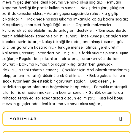
mevsim geçişlerinde ideal koruma ve hava akışı sağlar.;- Fermuarlı
kapama özelliği ile pratik kullanım sunar.; - Nakış detayları, şıklığına
zarif dokunuşlar ekler.; - Astarlı yapısı sayesinde rahatlıkla giyilip
çıkarılabilir.; - Makinede hassas yıkama imkanıyla kolay bakım sağlar.; -
Kloş siluetiyle hareket özgürlüğü tanır.; - Organik malzemeler
kullanarak sürdürülebilir moda anlayışını destekler.; - Tüm sezonlarda
tercih edilebilecek zamansız bir stil sunar.; - İnce kumaşı yaz ayları için
idealdir; serin tutar.; - Nakış tekniği ile detaylandırılmış tasarım, göz
alıcı bir görünüm kazandırır.; - Türkiye menşeli olması yerel üretim
kalitesini yansıtır.; - Standart boy ölçüsüyle farklı vücut tiplerine uyum
sağlar.; - Regular kalıp, konforlu bir oturuş sunarken vücuda tam
oturur.; - Dokuma kumaş tipi dayanıklılığı arttırırken yumuşak
dokusuyla teni rahatsız etmez.; - Çocuklar için özel olarak tasarlanmış
olup, onların rahatlığı düşünülerek üretilmiştir.; - Bebe yakası ile hem
sıcak tutar hem de estetik bir görünüm sağlar.; - Düz deseniyle
sadelikten yana olanların beğenisine hitap eder.; - Pamuklu materyali
cildi tahriş etmeden maksimum konfor sunar.; - Günlük ortamlarda
rahatça tercih edilebilecek tarzda dizayn edilmiştir.; - Kısa kol boyu
mevsim geçişlerinde ideal koruma ve hava akışı sağlar.;
YORUMLAR