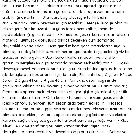
kalıp ile vücuda tam oturan ancak sıkıştırmayan yapıda olup, gün
boyu rahatlık sunar.; - Dokuma kumaş tipi dayanıklılığı arttırarak
ürünün formunu korumasına yardımcı olurken aynı zamanda nefes
alabilirliği de artırır.; - Standart boy ölçüsüyle farklı beden
aralıklarındaki minik prensesler için idealdir.; - Menşei Türkiye olan bu
elbise yerel üretim avantajını yansıtarak hem kaliteyi hem de
sürdürülebilirliği garanti eder.; - Pamuk polyester karışımından oluşan
materyali yumuşak dokusuyla dikkat çekerken aynı zamanda
dayanıklılık vaad eder.; - Hem gündüz hem gece ortamlarına uygun
olmasıyla çok yönlülük sunarak her an yanınızda taşıyabileceğiniz bir
aksesuar haline gelir.; - Uzun balon kolları modern ve trend bir
görünüm sergilerken aynı zamanda hareket serbestliği tanır.; - Çiçekli
deseniyle neşeli ve enerjik bir stil oluştururken bisiklet yakası basit ama
şık detaylardan hoşlananlar için idealdir.; Elbisenin boy ölçüleri 1-2 yaş
38 cm 2-3 yaş 41 cm 3-4 yaş 46 cm- Pamuk iç astarı sayesinde
çocukların cildine nazik dokunuş sunar ve rahat bir kullanım sağlar.; -
Fermuarlı kapama mekanizması ile kolayca giyilip çıkarılabilir, pratik
kullanım imkanı tanır.; - Orta kalınlıkta kumaşı mevsim geçişlerinde
ideal konforu sunarken, tüm sezonlarda tercih edilebilir.; - Hassas
yıkama talimatlarına uygun şekilde temizlenmesi, elbisenin uzun ömürlü
olmasını destekler.; - Astarlı yapısı sayesinde iç göstermez ve ekstra
koruma sağlar; böylece güvenle hareket etme özgürlüğü verir.; - Kloş
siluetiyle şık ve zarif bir görünüm kazandırırken, dijital baskı
detaylarıyla canlı renkler ve desenler ön plana çıkartılır.; - Bebek ve