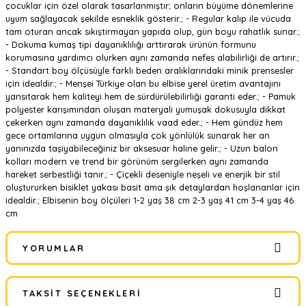
çocuklar için özel olarak tasarlanmıştır; onların büyüme dönemlerine
uyum sağlayacak şekilde esneklik gösterir.; - Regular kalıp ile vücuda
tam oturan ancak sıkıştırmayan yapıda olup, gün boyu rahatlık sunar.;
- Dokuma kumaş tipi dayanıklılığı arttırarak ürünün formunu
korumasına yardımcı olurken aynı zamanda nefes alabilirliği de artırır.;
- Standart boy ölçüsüyle farklı beden aralıklarındaki minik prensesler
için idealdir.; - Menşei Türkiye olan bu elbise yerel üretim avantajını
yansıtarak hem kaliteyi hem de sürdürülebilirliği garanti eder.; - Pamuk
polyester karışımından oluşan materyali yumuşak dokusuyla dikkat
çekerken aynı zamanda dayanıklılık vaad eder.; - Hem gündüz hem
gece ortamlarına uygun olmasıyla çok yönlülük sunarak her an
yanınızda taşıyabileceğiniz bir aksesuar haline gelir.; - Uzun balon
kolları modern ve trend bir görünüm sergilerken aynı zamanda
hareket serbestliği tanır.; - Çiçekli deseniyle neşeli ve enerjik bir stil
oluştururken bisiklet yakası basit ama şık detaylardan hoşlananlar için
idealdir.; Elbisenin boy ölçüleri 1-2 yaş 38 cm 2-3 yaş 41 cm 3-4 yaş 46
cm
YORUMLAR
TAKSIT SEÇENEKLERI