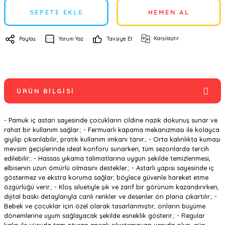
SEPETE EKLE
HEMEN AL
Karşılaştır
Paylaş
Yorum Yaz
Tavsiye Et
ÜRÜN BILGISI
- Pamuk iç astarı sayesinde çocukların cildine nazik dokunuş sunar ve
rahat bir kullanım sağlar.; - Fermuarlı kapama mekanizması ile kolayca
giyilip çıkarılabilir, pratik kullanım imkanı tanır.; - Orta kalınlıkta kumaşı
mevsim geçişlerinde ideal konforu sunarken, tüm sezonlarda tercih
edilebilir.; - Hassas yıkama talimatlarına uygun şekilde temizlenmesi,
elbisenin uzun ömürlü olmasını destekler.; - Astarlı yapısı sayesinde iç
göstermez ve ekstra koruma sağlar; böylece güvenle hareket etme
özgürlüğü verir.; - Kloş siluetiyle şık ve zarif bir görünüm kazandırırken,
dijital baskı detaylarıyla canlı renkler ve desenler ön plana çıkartılır.; -
Bebek ve çocuklar için özel olarak tasarlanmıştır; onların büyüme
dönemlerine uyum sağlayacak şekilde esneklik gösterir.; - Regular