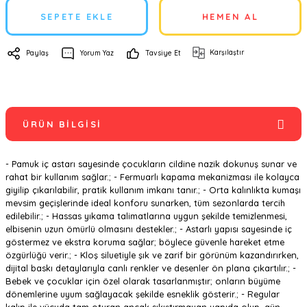
SEPETE EKLE
HEMEN AL
Karşılaştır
Paylaş
Yorum Yaz
Tavsiye Et
ÜRÜN BILGISI
- Pamuk iç astarı sayesinde çocukların cildine nazik dokunuş sunar ve
rahat bir kullanım sağlar.; - Fermuarlı kapama mekanizması ile kolayca
giyilip çıkarılabilir, pratik kullanım imkanı tanır.; - Orta kalınlıkta kumaşı
mevsim geçişlerinde ideal konforu sunarken, tüm sezonlarda tercih
edilebilir.; - Hassas yıkama talimatlarına uygun şekilde temizlenmesi,
elbisenin uzun ömürlü olmasını destekler.; - Astarlı yapısı sayesinde iç
göstermez ve ekstra koruma sağlar; böylece güvenle hareket etme
özgürlüğü verir.; - Kloş siluetiyle şık ve zarif bir görünüm kazandırırken,
dijital baskı detaylarıyla canlı renkler ve desenler ön plana çıkartılır.; -
Bebek ve çocuklar için özel olarak tasarlanmıştır; onların büyüme
dönemlerine uyum sağlayacak şekilde esneklik gösterir.; - Regular