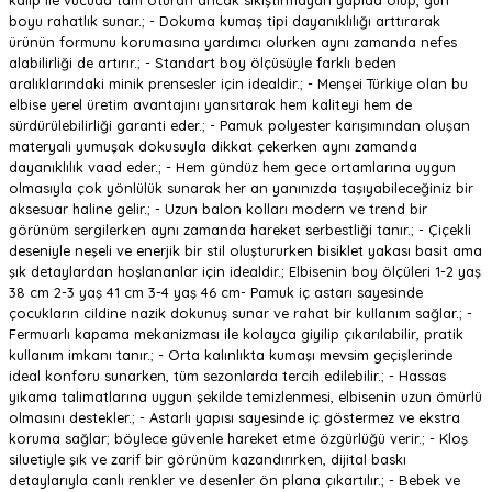
kalıp ile vücuda tam oturan ancak sıkıştırmayan yapıda olup, gün
boyu rahatlık sunar.; - Dokuma kumaş tipi dayanıklılığı arttırarak
ürünün formunu korumasına yardımcı olurken aynı zamanda nefes
alabilirliği de artırır.; - Standart boy ölçüsüyle farklı beden
aralıklarındaki minik prensesler için idealdir.; - Menşei Türkiye olan bu
elbise yerel üretim avantajını yansıtarak hem kaliteyi hem de
sürdürülebilirliği garanti eder.; - Pamuk polyester karışımından oluşan
materyali yumuşak dokusuyla dikkat çekerken aynı zamanda
dayanıklılık vaad eder.; - Hem gündüz hem gece ortamlarına uygun
olmasıyla çok yönlülük sunarak her an yanınızda taşıyabileceğiniz bir
aksesuar haline gelir.; - Uzun balon kolları modern ve trend bir
görünüm sergilerken aynı zamanda hareket serbestliği tanır.; - Çiçekli
deseniyle neşeli ve enerjik bir stil oluştururken bisiklet yakası basit ama
şık detaylardan hoşlananlar için idealdir.; Elbisenin boy ölçüleri 1-2 yaş
38 cm 2-3 yaş 41 cm 3-4 yaş 46 cm- Pamuk iç astarı sayesinde
çocukların cildine nazik dokunuş sunar ve rahat bir kullanım sağlar.; -
Fermuarlı kapama mekanizması ile kolayca giyilip çıkarılabilir, pratik
kullanım imkanı tanır.; - Orta kalınlıkta kumaşı mevsim geçişlerinde
ideal konforu sunarken, tüm sezonlarda tercih edilebilir.; - Hassas
yıkama talimatlarına uygun şekilde temizlenmesi, elbisenin uzun ömürlü
olmasını destekler.; - Astarlı yapısı sayesinde iç göstermez ve ekstra
koruma sağlar; böylece güvenle hareket etme özgürlüğü verir.; - Kloş
siluetiyle şık ve zarif bir görünüm kazandırırken, dijital baskı
detaylarıyla canlı renkler ve desenler ön plana çıkartılır.; - Bebek ve