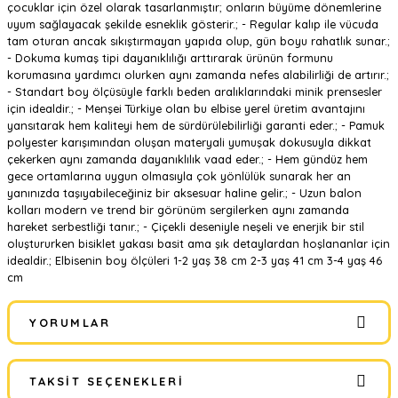
çocuklar için özel olarak tasarlanmıştır; onların büyüme dönemlerine
uyum sağlayacak şekilde esneklik gösterir.; - Regular kalıp ile vücuda
tam oturan ancak sıkıştırmayan yapıda olup, gün boyu rahatlık sunar.;
- Dokuma kumaş tipi dayanıklılığı arttırarak ürünün formunu
korumasına yardımcı olurken aynı zamanda nefes alabilirliği de artırır.;
- Standart boy ölçüsüyle farklı beden aralıklarındaki minik prensesler
için idealdir.; - Menşei Türkiye olan bu elbise yerel üretim avantajını
yansıtarak hem kaliteyi hem de sürdürülebilirliği garanti eder.; - Pamuk
polyester karışımından oluşan materyali yumuşak dokusuyla dikkat
çekerken aynı zamanda dayanıklılık vaad eder.; - Hem gündüz hem
gece ortamlarına uygun olmasıyla çok yönlülük sunarak her an
yanınızda taşıyabileceğiniz bir aksesuar haline gelir.; - Uzun balon
kolları modern ve trend bir görünüm sergilerken aynı zamanda
hareket serbestliği tanır.; - Çiçekli deseniyle neşeli ve enerjik bir stil
oluştururken bisiklet yakası basit ama şık detaylardan hoşlananlar için
idealdir.; Elbisenin boy ölçüleri 1-2 yaş 38 cm 2-3 yaş 41 cm 3-4 yaş 46
cm
YORUMLAR
TAKSIT SEÇENEKLERI