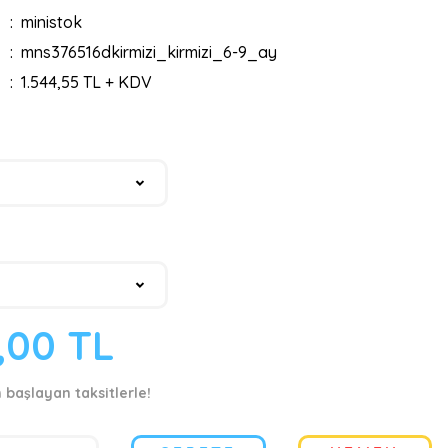
ministok
mns376516dkirmizi_kirmizi_6-9_ay
1.544,55 TL + KDV
,00 TL
n başlayan taksitlerle!