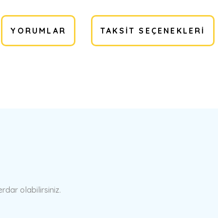
YORUMLAR
TAKSIT SEÇENEKLERI
a yetersiz gördüğünüz noktaları öneri formunu kullanarak tarafımıza ilete
Bu ürüne ilk yorumu siz yapın!
Yorum Yaz
ar olabilirsiniz.