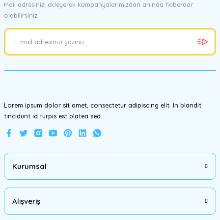
Mail adresinizi ekleyerek kampanyalarımızdan anında haberdar
olabilirsiniz.
Ürün resmi kalitesiz, bozuk veya görüntülenemiyor.
Ürün açıklamasında eksik bilgiler bulunuyor.
Ürün bilgilerinde hatalar bulunuyor.
Ürün fiyatı diğer sitelerden daha pahalı.
Bu ürüne benzer farklı alternatifler olmalı.
Lorem ipsum dolor sit amet, consectetur adipiscing elit. In blandit
tincidunt id turpis est platea sed.
Gönder
Kurumsal
Alışveriş